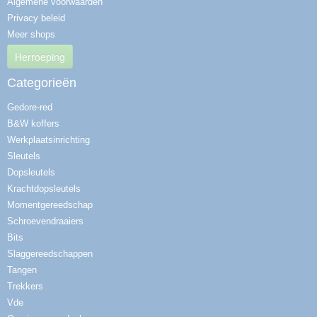
Algemene voorwaarden
Privacy beleid
Meer shops
Herroeping
Categorieën
Gedore-red
B&W koffers
Werkplaatsinrichting
Sleutels
Dopsleutels
Krachtdopsleutels
Momentgereedschap
Schroevendraaiers
Bits
Slaggereedschappen
Tangen
Trekkers
Vde