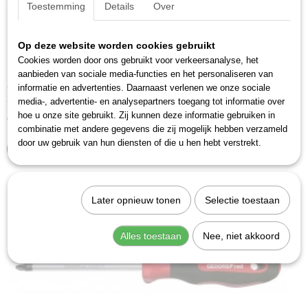
Toestemming
Details
Over
Op deze website worden cookies gebruikt
Cookies worden door ons gebruikt voor verkeersanalyse, het
aanbieden van sociale media-functies en het personaliseren van
Gedore R38300219 (3301252)
informatie en advertenties. Daarnaast verlenen we onze sociale
2C-schroevendraaier PZ2, L 100 mm.Uitvoering volgens DIN…
media-, advertentie- en analysepartners toegang tot informatie over
hoe u onze site gebruikt. Zij kunnen deze informatie gebruiken in
€ 6,55
€ 6,85
combinatie met andere gegevens die zij mogelijk hebben verzameld
door uw gebruik van hun diensten of die u hen hebt verstrekt.
IN WINKELWAGEN
Later opnieuw tonen
Selectie toestaan
Alles toestaan
Nee, niet akkoord