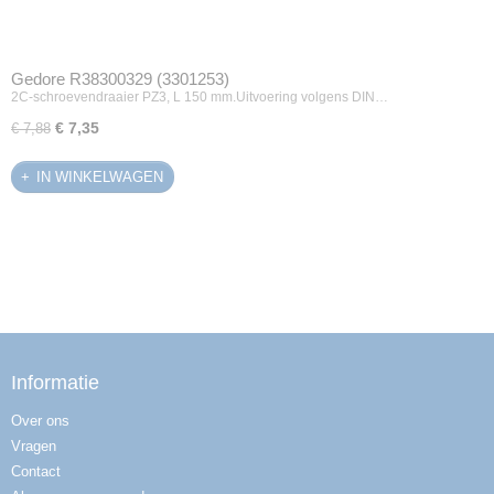
Gedore R38300329 (3301253)
2C-schroevendraaier PZ3, L 150 mm.Uitvoering volgens DIN…
€ 7,35
€ 7,88
IN WINKELWAGEN
Informatie
Over ons
Vragen
Contact