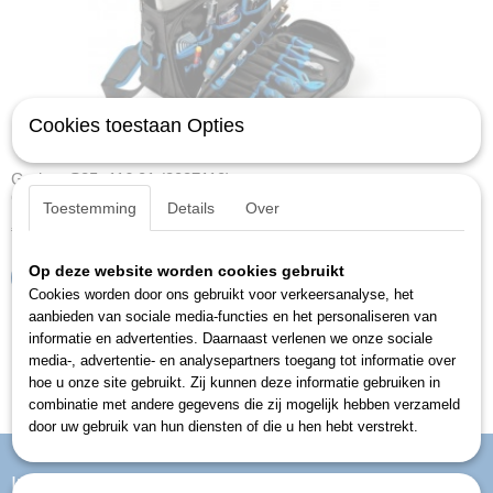
Cookies toestaan Opties
Gedore S85 -116.01 (8087110)
Gereedschapset, incl. B&W tas 116.01, 85-dlg.
Toestemming
Details
Over
€ 412,09
€ 452,00
Op deze website worden cookies gebruikt
IN WINKELWAGEN
Cookies worden door ons gebruikt voor verkeersanalyse, het
aanbieden van sociale media-functies en het personaliseren van
informatie en advertenties. Daarnaast verlenen we onze sociale
media-, advertentie- en analysepartners toegang tot informatie over
hoe u onze site gebruikt. Zij kunnen deze informatie gebruiken in
combinatie met andere gegevens die zij mogelijk hebben verzameld
door uw gebruik van hun diensten of die u hen hebt verstrekt.
Informatie