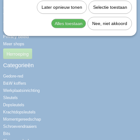
Later opnieuw tonen
Selectie toestaan
Over ons
Vragen
Contact
Alles toestaan
Nee, niet akkoord
Algemene voorwaarden
Privacy beleid
Meer shops
Herroeping
Categorieën
Gedore-red
B&W koffers
Werkplaatsinrichting
Sleutels
Dopsleutels
Krachtdopsleutels
Momentgereedschap
Schroevendraaiers
Bits