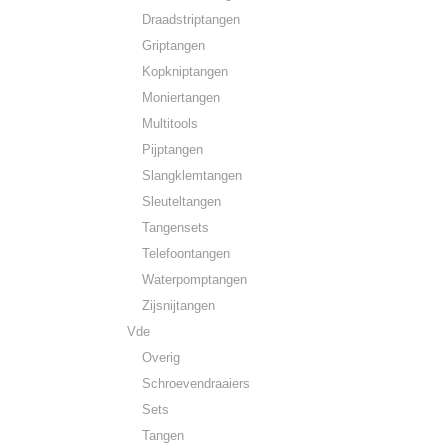
Draadstriptangen
Griptangen
Kopkniptangen
Moniertangen
Multitools
Pijptangen
Slangklemtangen
Sleuteltangen
Tangensets
Telefoontangen
Waterpomptangen
Zijsnijtangen
Vde
Overig
Schroevendraaiers
Sets
Tangen