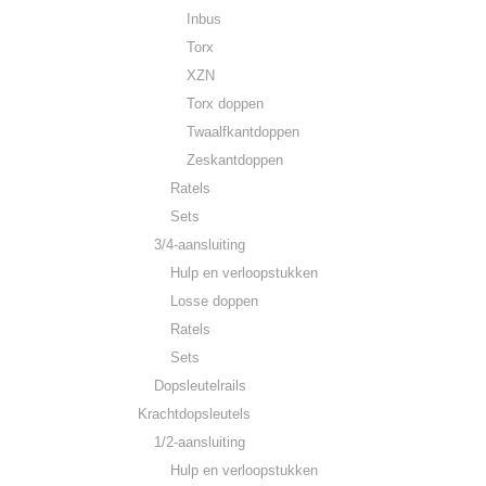
Inbus
Torx
XZN
Torx doppen
Twaalfkantdoppen
Zeskantdoppen
Ratels
Sets
3/4-aansluiting
Hulp en verloopstukken
Losse doppen
Ratels
Sets
Dopsleutelrails
Krachtdopsleutels
1/2-aansluiting
Hulp en verloopstukken