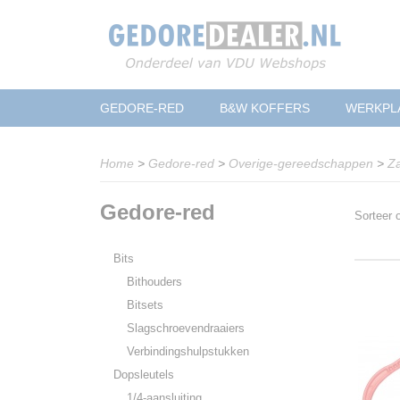
GEDORE-RED
B&W KOFFERS
WERKPL
Home
>
Gedore-red
>
Overige-gereedschappen
>
Z
Gedore-red
Sorteer
Bits
Bithouders
Bitsets
Slagschroevendraaiers
Verbindingshulpstukken
Dopsleutels
1/4-aansluiting