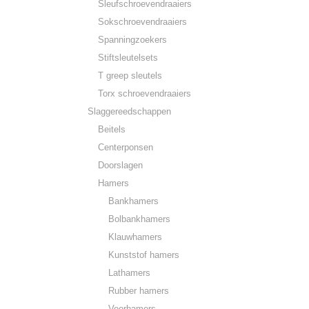
Sleufschroevendraaiers
Sokschroevendraaiers
Spanningzoekers
Stiftsleutelsets
T greep sleutels
Torx schroevendraaiers
Slaggereedschappen
Beitels
Centerponsen
Doorslagen
Hamers
Bankhamers
Bolbankhamers
Klauwhamers
Kunststof hamers
Lathamers
Rubber hamers
Voorhamers