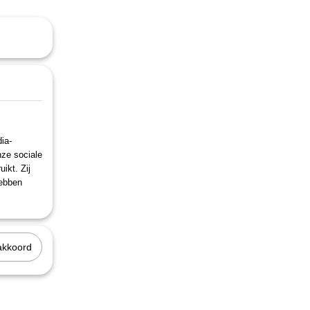
ia-
nze sociale
ikt. Zij
hebben
akkoord