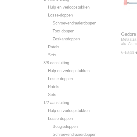
Hulp en verloopstukken
Losse-doppen
Schroevendraaierdoppen
Torx doppen
Gedore
Zeskantdoppen
Metaalza
alu..Alu
Ratels
€ 13,11
Sets
3/8-aansluiting
Hulp en verloopstukken
Losse doppen
Ratels
Sets
1/2-aansluiting
Hulp en verloopstukken
Losse-doppen
Bougiedoppen
Schroevendraaierdoppen