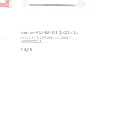
Gedore R93990021 (3301610)
 mm,…
Zaagblad, L 150 mm, tbv zaag nr.
R93350021.Uit…
€ 4,08