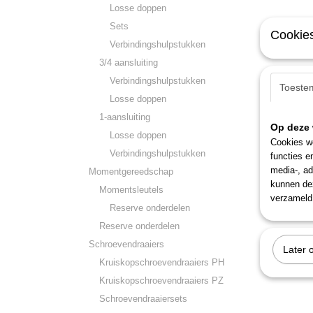
Losse doppen
Sets
Cookies
Verbindingshulpstukken
3/4 aansluiting
Verbindingshulpstukken
Toeste
Losse doppen
1-aansluiting
Op deze 
Losse doppen
Cookies wo
Verbindingshulpstukken
functies e
media-, ad
Momentgereedschap
kunnen dez
Momentsleutels
verzameld 
Reserve onderdelen
Reserve onderdelen
Schroevendraaiers
Later 
Kruiskopschroevendraaiers PH
Kruiskopschroevendraaiers PZ
Schroevendraaiersets