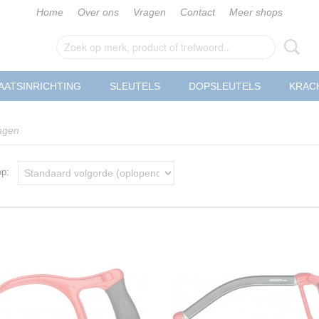
Home
Over ons
Vragen
Contact
Meer shops
AATSINRICHTING
SLEUTELS
DOPSLEUTELS
KRAC
agen
 op: