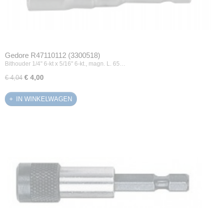
Gedore R47110112 (3300518)
Bithouder 1/4" 6-kt x 5/16" 6-kt., magn. L. 65…
€ 4,00
€ 4,04
IN WINKELWAGEN