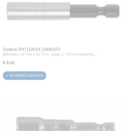
Gedore R47110014 (3300147)
Bithouder 1/4" 6-kt x 1/4" 6-kt., magn. L. 75 mm.Uitvoering…
€ 5,12
IN WINKELWAGEN