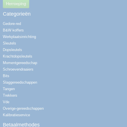
Herroeping
Categorieën
Gedore-red
B&W koffers
Werkplaatsinrichting
Sleutels
Dopsleutels
Krachtdopsleutels
Momentgereedschap
Schroevendraaiers
Bits
Slaggereedschappen
Tangen
Trekkers
Vde
Overige-gereedschappen
Kalibratieservice
Betaalmethodes