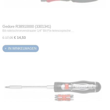
Gedore R38910000 (3301341)
Bit-ratelschroevendraaier 1/4" Bit-Fix-telescopische…
€ 14,53
€ 17,06
IN WINKELWAGEN