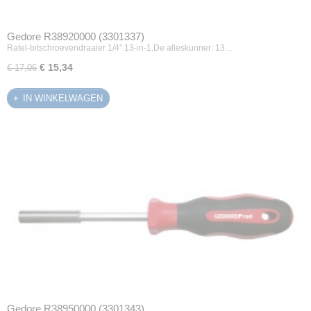
Gedore R38920000 (3301337)
Ratel-bitschroevendraaier 1/4” 13-in-1.De alleskunner: 13…
€ 15,34
€ 17,06
IN WINKELWAGEN
Gedore R38950000 (3301343)