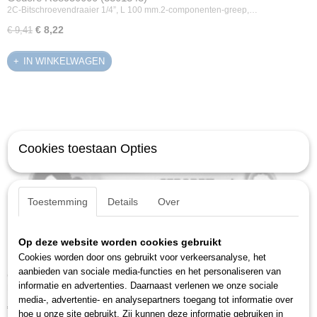
2C-Bitschroevendraaier 1/4”, L 100 mm.2-componenten-greep,…
€ 8,22
€ 9,41
IN WINKELWAGEN
Cookies toestaan Opties
Toestemming
Details
Over
Op deze website worden cookies gebruikt
Cookies worden door ons gebruikt voor verkeersanalyse, het
aanbieden van sociale media-functies en het personaliseren van
Gedore R40150027 (3300161)
informatie en advertenties. Daarnaast verlenen we onze sociale
Bitratel L/R 1/4", L 91 mm, terughaalhoek 5° +…
media-, advertentie- en analysepartners toegang tot informatie over
€ 21,85
hoe u onze site gebruikt. Zij kunnen deze informatie gebruiken in