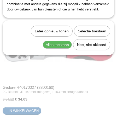
combinatie met andere gegevens die zij mogelijk hebben verzameld
IN WINKELWAGEN
door uw gebruik van hun diensten of die u hen hebt verstrekt.
Later opnieuw tonen
Selectie toestaan
Alles toestaan
Nee, niet akkoord
Gedore R40170027 (3300160)
2C-Bitratel L/R 1/4" met kniegewr., L 163 mm, terughaalhoek…
€ 34,09
€ 34,12
IN WINKELWAGEN