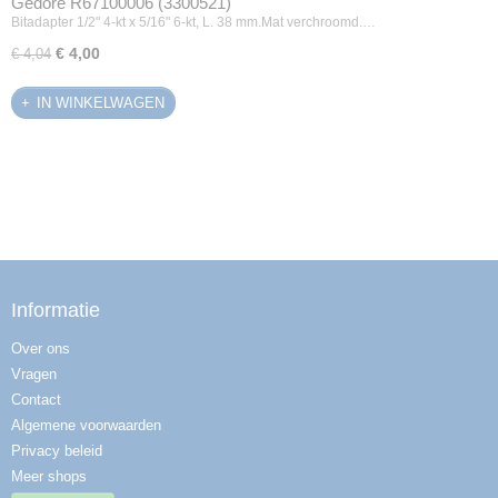
Gedore R67100006 (3300521)
Bitadapter 1/2" 4-kt x 5/16" 6-kt, L. 38 mm.Mat verchroomd.…
€ 4,00
€ 4,04
IN WINKELWAGEN
Informatie
Over ons
Vragen
Contact
Algemene voorwaarden
Privacy beleid
Meer shops