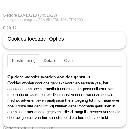
Gedore E-A19210 (3451623)
Instelgereedschap tbv TBN 65 / TBN 135 / TBN 200.
€ 20,12
Cookies toestaan Opties
IN WINKELWAGEN
Toestemming
Details
Over
Op deze website worden cookies gebruikt
Cookies worden door ons gebruikt voor verkeersanalyse, het
aanbieden van sociale media-functies en het personaliseren van
informatie en advertenties. Daarnaast verlenen we onze sociale
media-, advertentie- en analysepartners toegang tot informatie over
hoe u onze site gebruikt. Zij kunnen deze informatie gebruiken in
combinatie met andere gegevens die zij mogelijk hebben verzameld
door uw gebruik van hun diensten of die u hen hebt verstrekt.
Gedore 8200-01 (1195980)