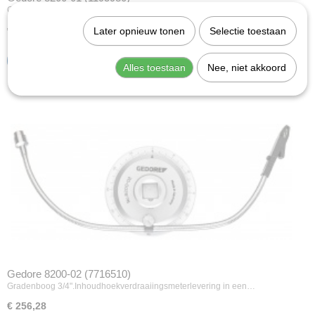
Gradenboog 1/2".Inhoudhoekverdraaiingsmeterlevering in een…
€ 169,95
Later opnieuw tonen
Selectie toestaan
IN WINKELWAGEN
Alles toestaan
Nee, niet akkoord
Gedore 8200-02 (7716510)
Gradenboog 3/4".Inhoudhoekverdraaiingsmeterlevering in een…
€ 256,28