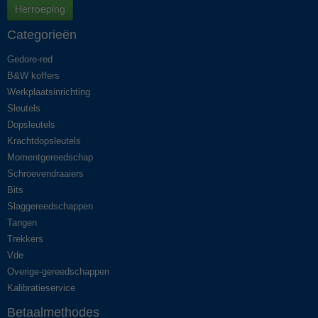
Herroeping
Categorieën
Gedore-red
B&W koffers
Werkplaatsinrichting
Sleutels
Dopsleutels
Krachtdopsleutels
Momentgereedschap
Schroevendraaiers
Bits
Slaggereedschappen
Tangen
Trekkers
Vde
Overige-gereedschappen
Kalibratieservice
Betaalmethodes