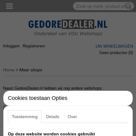
Inloggen
Registreren
UW WINKELWAGEN
Geen producten
(0)
Home
> Meer shops
Naast GedoreDealer.nl hebben wij nog andere webshops:
Cookies toestaan Opties
DormerDealer
, met alles op het gebied van verspaning (boren, frezen,
ruimers, tappen, etc.) van het merk Dormer.
Toestemming
Details
Over
Op deze website worden cookies gebruikt