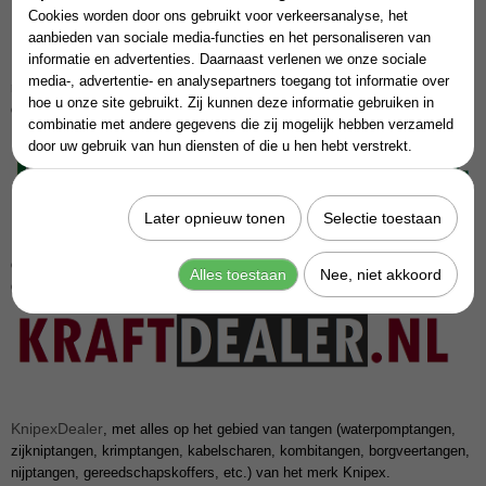
Cookies worden door ons gebruikt voor verkeersanalyse, het
aanbieden van sociale media-functies en het personaliseren van
informatie en advertenties. Daarnaast verlenen we onze sociale
DreumexDealer
, met alles op het gebied van hygiëne- en
media-, advertentie- en analysepartners toegang tot informatie over
reinigingsoplossingen (handzeep, industriële reinigers en
hoe u onze site gebruikt. Zij kunnen deze informatie gebruiken in
desinfectieproducten, etc.) van het merk Dreumex.
combinatie met andere gegevens die zij mogelijk hebben verzameld
door uw gebruik van hun diensten of die u hen hebt verstrekt.
Later opnieuw tonen
Selectie toestaan
KraftDealer
, met alles op het gebied van gereedschappen (sleutels,
doppen, momentsleutels, schroevendraaiers, tangen,
Alles toestaan
Nee, niet akkoord
gereedschapswagens, etc.) van het merk Kraftwerk.
KnipexDealer
, met alles op het gebied van tangen (waterpomptangen,
zijkniptangen, krimptangen, kabelscharen, kombitangen, borgveertangen,
nijptangen, gereedschapskoffers, etc.) van het merk Knipex.