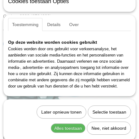
Cookies toestaan Opties
Gedore 8093 (6724830)
Kabelschaar.Omschrijvingvoor het knippen van meeraderige…
Toestemming
Details
Over
€ 100,61
Op deze website worden cookies gebruikt
IN WINKELWAGEN
Cookies worden door ons gebruikt voor verkeersanalyse, het
aanbieden van sociale media-functies en het personaliseren van
informatie en advertenties. Daarnaast verlenen we onze sociale
media-, advertentie- en analysepartners toegang tot informatie over
hoe u onze site gebruikt. Zij kunnen deze informatie gebruiken in
combinatie met andere gegevens die zij mogelijk hebben verzameld
door uw gebruik van hun diensten of die u hen hebt verstrekt.
Later opnieuw tonen
Selectie toestaan
Alles toestaan
Nee, niet akkoord
Gedore 8094 (6724910)