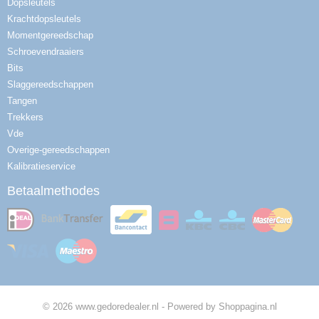
Dopsleutels
Krachtdopsleutels
Momentgereedschap
Schroevendraaiers
Bits
Slaggereedschappen
Tangen
Trekkers
Vde
Overige-gereedschappen
Kalibratieservice
Betaalmethodes
© 2026 www.gedoredealer.nl - Powered by Shoppagina.nl