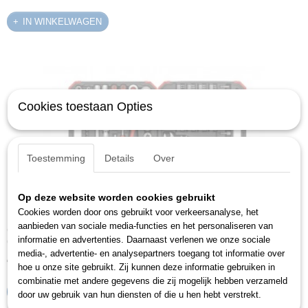
IN WINKELWAGEN
Cookies toestaan Opties
Toestemming
Details
Over
Op deze website worden cookies gebruikt
Cookies worden door ons gebruikt voor verkeersanalyse, het
aanbieden van sociale media-functies en het personaliseren van
Gedore R46003232 (3300185)
informatie en advertenties. Daarnaast verlenen we onze sociale
Combi-dopsleutelset 1/4"+1/2", 232-dlg..Ideaal voor alle…
media-, advertentie- en analysepartners toegang tot informatie over
€ 162,27
hoe u onze site gebruikt. Zij kunnen deze informatie gebruiken in
combinatie met andere gegevens die zij mogelijk hebben verzameld
IN WINKELWAGEN
door uw gebruik van hun diensten of die u hen hebt verstrekt.