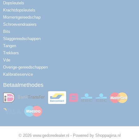
Dopsleutels
Krachtdopsleutels
Momentgereedschap
Schroevendraaiers
Bits
Slaggereedschappen
Tangen
Trekkers
Vde
Overige-gereedschappen
Kalibratieservice
Betaalmethodes
© 2026 www.gedoredealer.nl - Powered by Shoppagina.nl