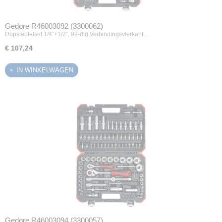
Gedore R46003092 (3300062)
Dopsleutelset 1/4”+1/2”, 92-dlg.Verbindingsvierkant…
€ 107,24
IN WINKELWAGEN
Gedore R46003094 (3300057)