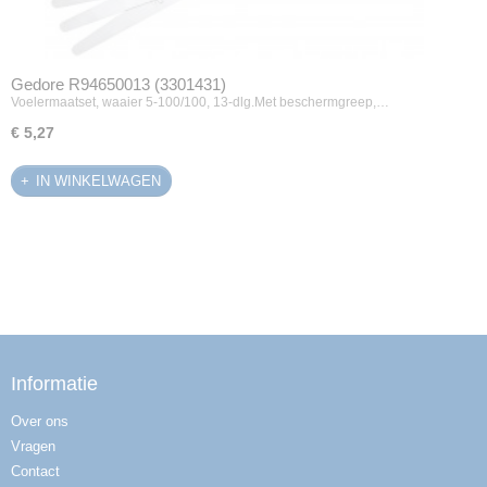
Gedore R94650013 (3301431)
Voelermaatset, waaier 5-100/100, 13-dlg.Met beschermgreep,…
€ 5,27
IN WINKELWAGEN
Informatie
Over ons
Vragen
Contact