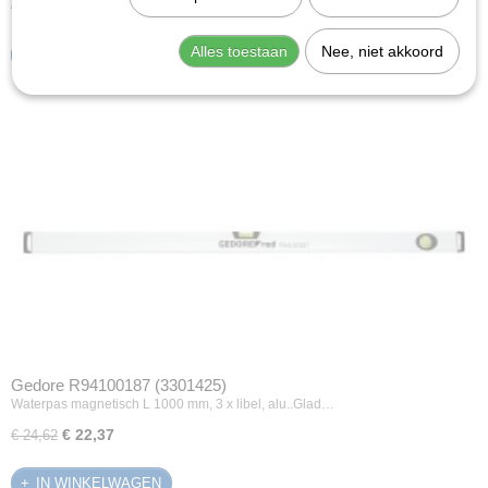
€ 13,22
€ 14,29
Alles toestaan
Nee, niet akkoord
IN WINKELWAGEN
Gedore R94100187 (3301425)
Waterpas magnetisch L 1000 mm, 3 x libel, alu..Glad…
€ 22,37
€ 24,62
IN WINKELWAGEN