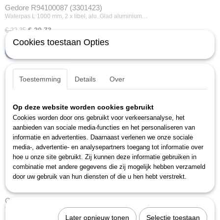
Gedore R94100087 (3301423)
Waterpas L 1000 mm, 2 x libel, alu..Glad aluminium…
€ 20,73
€ 22,35
Cookies toestaan Opties
IN WINKELWAGEN
Toestemming
Details
Over
Op deze website worden cookies gebruikt
Cookies worden door ons gebruikt voor verkeersanalyse, het
aanbieden van sociale media-functies en het personaliseren van
informatie en advertenties. Daarnaast verlenen we onze sociale
media-, advertentie- en analysepartners toegang tot informatie over
hoe u onze site gebruikt. Zij kunnen deze informatie gebruiken in
combinatie met andere gegevens die zij mogelijk hebben verzameld
door uw gebruik van hun diensten of die u hen hebt verstrekt.
Gedore R94100151 (3301424)
Waterpas magnetisch L 300 mm, 2 x libel, alu..Glad aluminium…
Later opnieuw tonen
Selectie toestaan