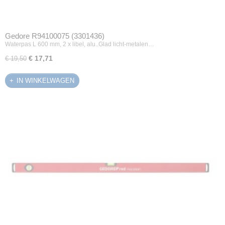
Gedore R94100075 (3301436)
Waterpas L 600 mm, 2 x libel, alu..Glad licht-metalen…
€ 17,71
€ 19,50
IN WINKELWAGEN