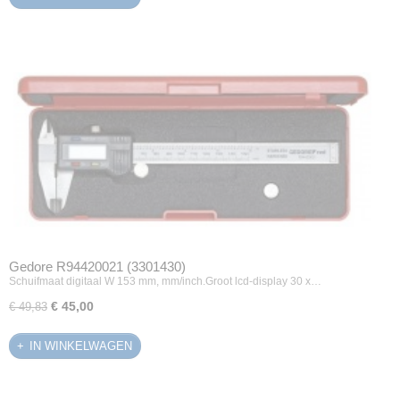
Gedore R94420021 (3301430)
Schuifmaat digitaal W 153 mm, mm/inch.Groot lcd-display 30 x…
€ 45,00
€ 49,83
IN WINKELWAGEN