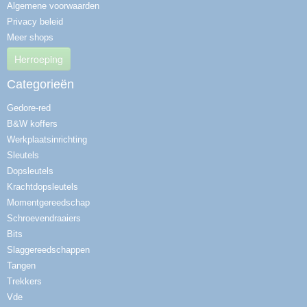
Algemene voorwaarden
Privacy beleid
Meer shops
Herroeping
Categorieën
Gedore-red
B&W koffers
Werkplaatsinrichting
Sleutels
Dopsleutels
Krachtdopsleutels
Momentgereedschap
Schroevendraaiers
Bits
Slaggereedschappen
Tangen
Trekkers
Vde