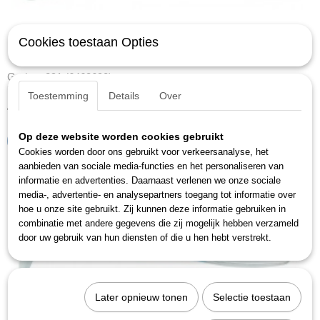
Cookies toestaan Opties
Gedore 291 (6463690)
Uitdeuklepel 390 mm.Omschrijvingtemperstaal volgens EN 10083…
Toestemming
Details
Over
€ 68,50
Op deze website worden cookies gebruikt
IN WINKELWAGEN
Cookies worden door ons gebruikt voor verkeersanalyse, het
aanbieden van sociale media-functies en het personaliseren van
informatie en advertenties. Daarnaast verlenen we onze sociale
media-, advertentie- en analysepartners toegang tot informatie over
hoe u onze site gebruikt. Zij kunnen deze informatie gebruiken in
combinatie met andere gegevens die zij mogelijk hebben verzameld
door uw gebruik van hun diensten of die u hen hebt verstrekt.
Later opnieuw tonen
Selectie toestaan