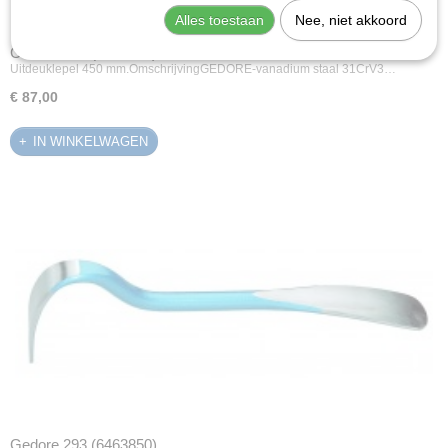
Alles toestaan
Nee, niet akkoord
Gedore 292 (6463770)
Uitdeuklepel 450 mm.OmschrijvingGEDORE-vanadium staal 31CrV3…
€ 87,00
IN WINKELWAGEN
Gedore 293 (6463850)