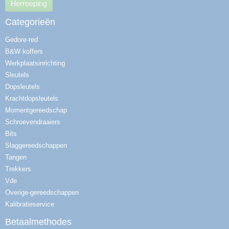
Herroeping
Categorieën
Gedore-red
B&W koffers
Werkplaatsinrichting
Sleutels
Dopsleutels
Krachtdopsleutels
Momentgereedschap
Schroevendraaiers
Bits
Slaggereedschappen
Tangen
Trekkers
Vde
Overige-gereedschappen
Kalibratieservice
Betaalmethodes