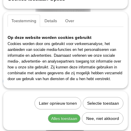
Toestemming
Details
Over
Op deze website worden cookies gebruikt
Cookies worden door ons gebruikt voor verkeersanalyse, het
aanbieden van sociale media-functies en het personaliseren van
Gedore R73003310 (3300603)
informatie en advertenties. Daarnaast verlenen we onze sociale
Slagmoerdopsleutel 3/4", 6-kt SW 33 mm, L. 56 mm.Machinaal…
media-, advertentie- en analysepartners toegang tot informatie over
hoe u onze site gebruikt. Zij kunnen deze informatie gebruiken in
€ 17,76
€ 18,32
combinatie met andere gegevens die zij mogelijk hebben verzameld
door uw gebruik van hun diensten of die u hen hebt verstrekt.
IN WINKELWAGEN
Later opnieuw tonen
Selectie toestaan
Alles toestaan
Nee, niet akkoord