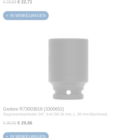
€ 22,71
€ 23,53
IN WINKELWAGEN
Gedore R73003618 (3300652)
Slagmoerdopsleutel 3/4", 6-kt SW 36 mm, L. 90 mm.Machinaal…
€ 29,86
€ 30,92
IN WINKELWAGEN