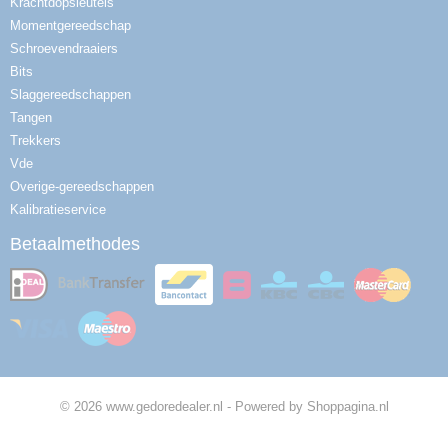
Krachtdopsleutels
Momentgereedschap
Schroevendraaiers
Bits
Slaggereedschappen
Tangen
Trekkers
Vde
Overige-gereedschappen
Kalibratieservice
Betaalmethodes
© 2026 www.gedoredealer.nl - Powered by Shoppagina.nl