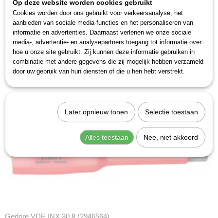
Op deze website worden cookies gebruikt
Cookies worden door ons gebruikt voor verkeersanalyse, het
aanbieden van sociale media-functies en het personaliseren van
Gedore VDE IN 19 8 (6124640)
informatie en advertenties. Daarnaast verlenen we onze sociale
VDE-inbusdopsleutel 1/2" 8 mm.Omschrijvingmet ingeperste…
media-, advertentie- en analysepartners toegang tot informatie over
€ 27,58
hoe u onze site gebruikt. Zij kunnen deze informatie gebruiken in
combinatie met andere gegevens die zij mogelijk hebben verzameld
IN WINKELWAGEN
door uw gebruik van hun diensten of die u hen hebt verstrekt.
Later opnieuw tonen
Selectie toestaan
Alles toestaan
Nee, niet akkoord
Gedore VDE INX 30 8 (2946564)