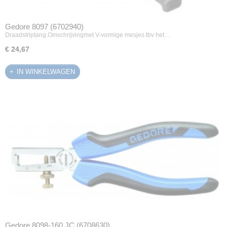
Gedore 8097 (6702940)
Draadstriptang.Omschrijvingmet V-vormige mesjes tbv het…
€ 24,67
IN WINKELWAGEN
Gedore 8098-160 JC (6708630)