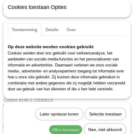
Cookies toestaan Opties
IN WINKELWAGEN
Toestemming
Details
Over
Op deze website worden cookies gebruikt
Cookies worden door ons gebruikt voor verkeersanalyse, het
aanbieden van sociale media-functies en het personaliseren van
informatie en advertenties. Daarnaast verlenen we onze sociale
media-, advertentie- en analysepartners toegang tot informatie over
hoe u onze site gebruikt. Zij kunnen deze informatie gebruiken in
combinatie met andere gegevens die zij mogelijk hebben verzameld
door uw gebruik van hun diensten of die u hen hebt verstrekt.
Gedore 8146-1 (1830813)
Module-inzetstuk, plat mes.Omschrijvingzelfinstellend knip-…
€ 24,10
Later opnieuw tonen
Selectie toestaan
IN WINKELWAGEN
Alles toestaan
Nee, niet akkoord