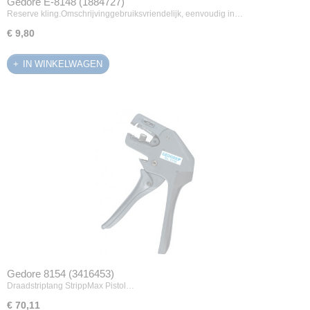
Gedore E-8148 (1884727)
Reserve kling.Omschrijvinggebruiksvriendelijk, eenvoudig in…
€ 9,80
IN WINKELWAGEN
Gedore 8154 (3416453)
Draadstriptang StrippMax Pistol…
€ 70,11