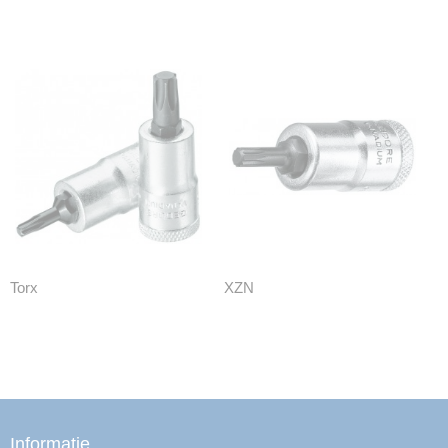
Torx
XZN
Informatie