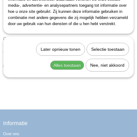
media-, advertentie- en analysepartners toegang tot informatie over
hoe u onze site gebruikt. Zij kunnen deze informatie gebruiken in
combinatie met andere gegevens die zij mogelijk hebben verzameld
door uw gebruik van hun diensten of die u hen hebt verstrekt.
Gedore S 2032-05 (1729071)
Adapter-set 1/4" - 3/4", 5-delig.Omschrijvingset met…
Later opnieuw tonen
Selectie toestaan
€ 44,74
Alles toestaan
Nee, niet akkoord
IN WINKELWAGEN
Informatie
Over ons