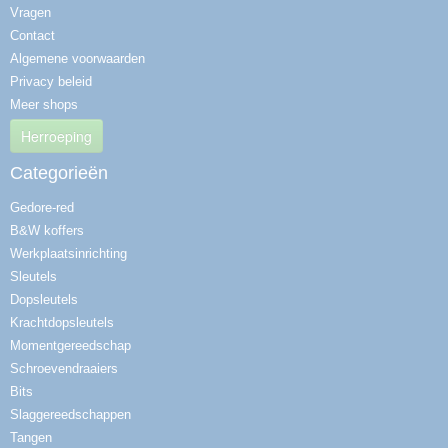
Vragen
Contact
Algemene voorwaarden
Privacy beleid
Meer shops
Herroeping
Categorieën
Gedore-red
B&W koffers
Werkplaatsinrichting
Sleutels
Dopsleutels
Krachtdopsleutels
Momentgereedschap
Schroevendraaiers
Bits
Slaggereedschappen
Tangen