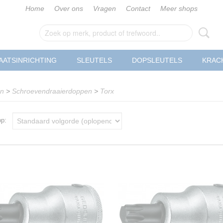
Home
Over ons
Vragen
Contact
Meer shops
AATSINRICHTING
SLEUTELS
DOPSLEUTELS
KRAC
en
>
Schroevendraaierdoppen
>
Torx
 op: