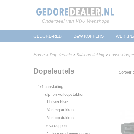
GEDORE-RED
B&W KOFFERS
WERKPL
Home
>
Dopsleutels
>
3/4-aansluiting
>
Losse-dopp
Dopsleutels
Sorteer
1/4-aansluiting
Hulp- en verloopstukken
Hulpstukken
Verlengstukken
Verloopstukken
Losse-doppen
Schroevendraaierdoppen