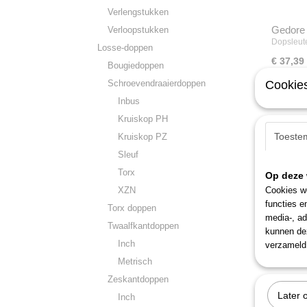
Verlengstukken
Gedore 
Verloopstukken
Dopsleut
Losse-doppen
€ 37,39
Bougiedoppen
Schroevendraaierdoppen
Cookies
Inbus
Kruiskop PH
Toeste
Kruiskop PZ
Sleuf
Torx
Op deze 
XZN
Cookies wo
functies e
Torx doppen
media-, ad
Twaalfkantdoppen
kunnen dez
Inch
verzameld 
Metrisch
Zeskantdoppen
Later 
Inch