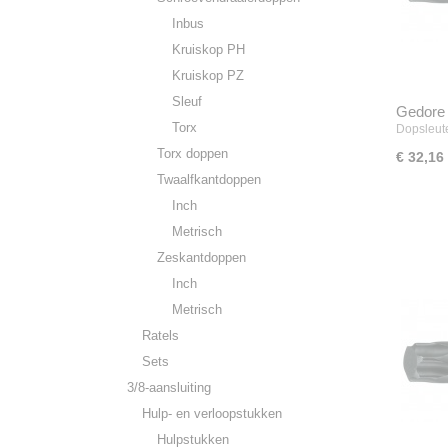
Inbus
Kruiskop PH
Kruiskop PZ
Sleuf
Gedore 
Torx
Dopsleut
Torx doppen
€ 32,16
Twaalfkantdoppen
Inch
Metrisch
Zeskantdoppen
Inch
Metrisch
Ratels
Sets
3/8-aansluiting
Hulp- en verloopstukken
Hulpstukken