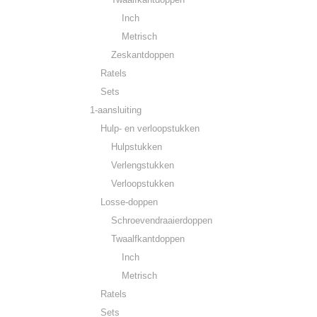
Inch
Metrisch
Zeskantdoppen
Ratels
Sets
1-aansluiting
Hulp- en verloopstukken
Hulpstukken
Verlengstukken
Verloopstukken
Losse-doppen
Schroevendraaierdoppen
Twaalfkantdoppen
Inch
Metrisch
Ratels
Sets