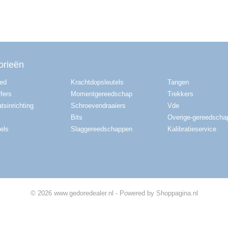
orieën
red
Krachtdopsleutels
Tangen
fers
Momentgereedschap
Trekkers
tsinrichting
Schroevendraaiers
Vde
Bits
Overige-gereedscha
els
Slaggereedschappen
Kalibratieservice
© 2026 www.gedoredealer.nl - Powered by Shoppagina.nl