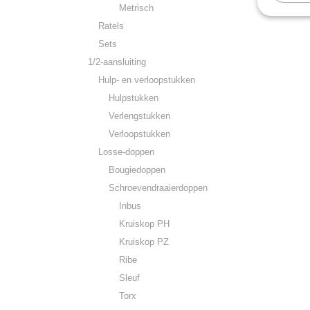
Metrisch
Ratels
Sets
1/2-aansluiting
Hulp- en verloopstukken
Hulpstukken
Verlengstukken
Verloopstukken
Losse-doppen
Bougiedoppen
Schroevendraaierdoppen
Inbus
Kruiskop PH
Kruiskop PZ
Ribe
Sleuf
Torx