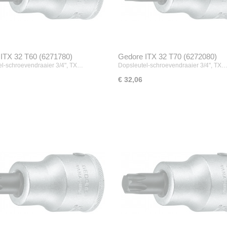
ITX 32 T60 (6271780)
Gedore ITX 32 T70 (6272080)
el-schroevendraaier 3/4", TX…
Dopsleutel-schroevendraaier 3/4", TX
€ 32,06