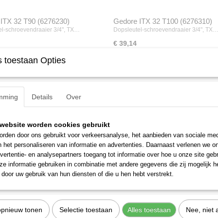
ITX 32 T90 (6276230)
Gedore ITX 32 T100 (6276310)
el-schroevendraaier 3/4", TX…
Dopsleutel-schroevendraaier 3/4", TX
€ 39,14
 toestaan Opties
mming
Details
Over
website worden cookies gebruikt
rden door ons gebruikt voor verkeersanalyse, het aanbieden van sociale med
n het personaliseren van informatie en advertenties. Daarnaast verlenen we o
vertentie- en analysepartners toegang tot informatie over hoe u onze site gebru
e informatie gebruiken in combinatie met andere gegevens die zij mogelijk 
door uw gebruik van hun diensten of die u hen hebt verstrekt.
opnieuw tonen
Selectie toestaan
Alles toestaan
Nee, niet 