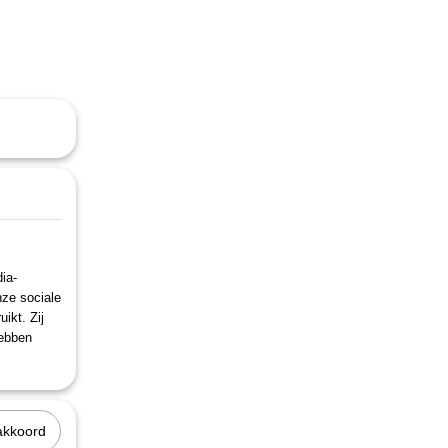
…
ia-
nze sociale
ikt. Zij
hebben
akkoord