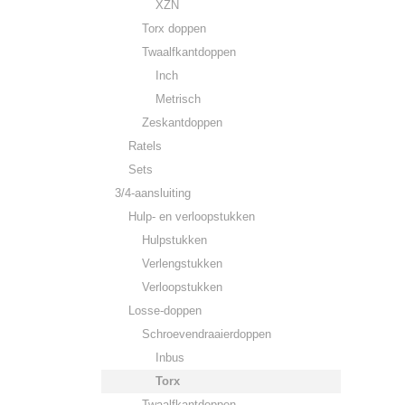
XZN
Torx doppen
Twaalfkantdoppen
Inch
Metrisch
Zeskantdoppen
Ratels
Sets
3/4-aansluiting
Hulp- en verloopstukken
Hulpstukken
Verlengstukken
Verloopstukken
Losse-doppen
Schroevendraaierdoppen
Inbus
Torx
Twaalfkantdoppen