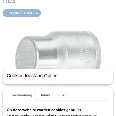
€ 18,13
IN WINKELWAGEN
Cookies toestaan Opties
Gedore D 32 1.1/4AF (6274530)
Toestemming
Details
Over
Dopsleutel 3/4" UD…
€ 19,54
Op deze website worden cookies gebruikt
IN WINKELWAGEN
Cookies worden door ons gebruikt voor verkeersanalyse, het