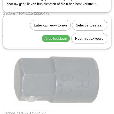
door uw gebruik van hun diensten of die u hen hebt verstrekt.
Gedore 7 RA-12,5 (2320479)
Adapter 1/2" 4kt, 19 mm tbv 7 R / 7 UR.Omschrijvingmet de…
€ 12,07
Later opnieuw tonen
Selectie toestaan
IN WINKELWAGEN
Alles toestaan
Nee, niet akkoord
Gedore 7 RB-6,3 (2329239)