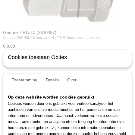
Gedore 7 RA-10 (2320487)
Adapter 3/8" 4kt, 13 mm tbv 7 R / 7 UR.Omschrijvingmet de…
€ 9,53
Cookies toestaan Opties
IN WINKELWAGEN
Toestemming
Details
Over
Op deze website worden cookies gebruikt
Cookies worden door ons gebruikt voor verkeersanalyse, het
aanbieden van sociale media-functies en het personaliseren van
informatie en advertenties. Daarnaast verlenen we onze sociale
media-, advertentie- en analysepartners toegang tot informatie over
hoe u onze site gebruikt. Zij kunnen deze informatie gebruiken in
combinatie met andere gegevens die zij mogelijk hebben verzameld