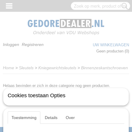
Inloggen
Registreren
UW WINKELWAGEN
Geen producten
(0)
Home
>
Sleutels
>
Kniegewrichtsleutels
>
Binnenzeskantschroeven
Helaas bevinden er zich in deze categorie nog geen producten.
Cookies toestaan Opties
Probeert u het later nog eens!
Toestemming
Details
Over