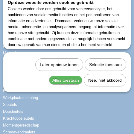
Op deze website worden cookies gebruikt
Informatie
Cookies worden door ons gebruikt voor verkeersanalyse, het
aanbieden van sociale media-functies en het personaliseren van
Over ons
informatie en advertenties. Daarnaast verlenen we onze sociale
Vragen
media-, advertentie- en analysepartners toegang tot informatie over
Contact
hoe u onze site gebruikt. Zij kunnen deze informatie gebruiken in
combinatie met andere gegevens die zij mogelijk hebben verzameld
Algemene voorwaarden
door uw gebruik van hun diensten of die u hen hebt verstrekt.
Privacy beleid
Meer shops
Herroeping
Later opnieuw tonen
Selectie toestaan
Categorieën
Alles toestaan
Nee, niet akkoord
Gedore-red
B&W koffers
Werkplaatsinrichting
Sleutels
Dopsleutels
Krachtdopsleutels
Momentgereedschap
Schroevendraaiers