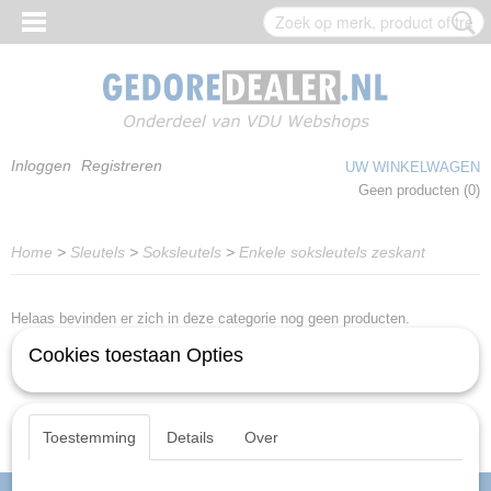
Inloggen
Registreren
UW WINKELWAGEN
Geen producten
(0)
Home
>
Sleutels
>
Soksleutels
>
Enkele soksleutels zeskant
Helaas bevinden er zich in deze categorie nog geen producten.
Cookies toestaan Opties
Probeert u het later nog eens!
Toestemming
Details
Over