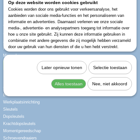
Op deze website worden cookies gebruikt
Informatie
Cookies worden door ons gebruikt voor verkeersanalyse, het
aanbieden van sociale media-functies en het personaliseren van
Over ons
informatie en advertenties. Daarnaast verlenen we onze sociale
Vragen
media-, advertentie- en analysepartners toegang tot informatie over
Contact
hoe u onze site gebruikt. Zij kunnen deze informatie gebruiken in
combinatie met andere gegevens die zij mogelijk hebben verzameld
Algemene voorwaarden
door uw gebruik van hun diensten of die u hen hebt verstrekt.
Privacy beleid
Meer shops
Herroeping
Later opnieuw tonen
Selectie toestaan
Categorieën
Alles toestaan
Nee, niet akkoord
Gedore-red
B&W koffers
Werkplaatsinrichting
Sleutels
Dopsleutels
Krachtdopsleutels
Momentgereedschap
Schroevendraaiers