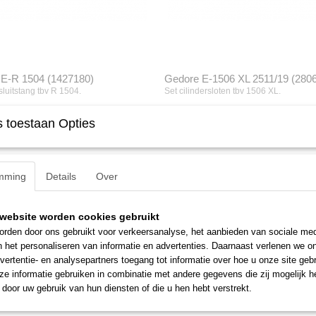
E-R 1504 (1427180)
Gedore E-1506 XL 2511/19 (280
 sluitstang tbv R 1504.
Set cilindersloten tbv 1506 XL.
€ 53,22
 toestaan Opties
mming
Details
Over
website worden cookies gebruikt
rden door ons gebruikt voor verkeersanalyse, het aanbieden van sociale med
n het personaliseren van informatie en advertenties. Daarnaast verlenen we o
vertentie- en analysepartners toegang tot informatie over hoe u onze site gebru
e informatie gebruiken in combinatie met andere gegevens die zij mogelijk 
door uw gebruik van hun diensten of die u hen hebt verstrekt.