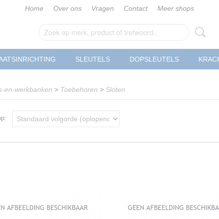
Home
Over ons
Vragen
Contact
Meer shops
AATSINRICHTING
SLEUTELS
DOPSLEUTELS
KRAC
-en-werkbanken
>
Toebehoren
>
Sloten
 op: