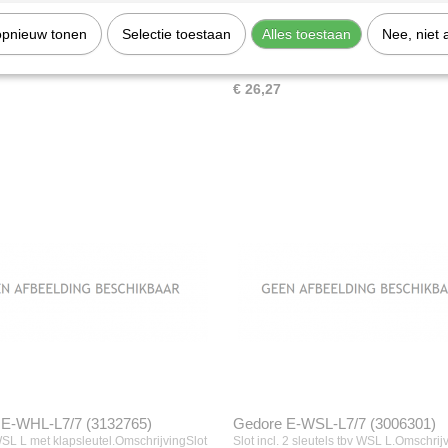
opnieuw tonen
Selectie toestaan
Alles toestaan
Nee, niet 
E-1580/24 (2482665)
Gedore E-2005 KL/19 (1834657)
ot.
Cilinderslot met 2 klapsleutels.
€ 26,27
 E-WHL-L7/7 (3132765)
Gedore E-WSL-L7/7 (3006301)
WSL L met klapsleutel.OmschrijvingSlot
Slot incl. 2 sleutels tbv WSL L.Omschrij