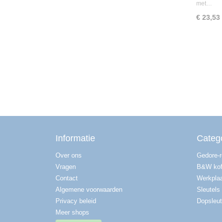
met…
€ 23,53
Informatie
Categ
Over ons
Gedore-
Vragen
B&W kof
Contact
Werkplaa
Algemene voorwaarden
Sleutels
Privacy beleid
Dopsleut
Meer shops