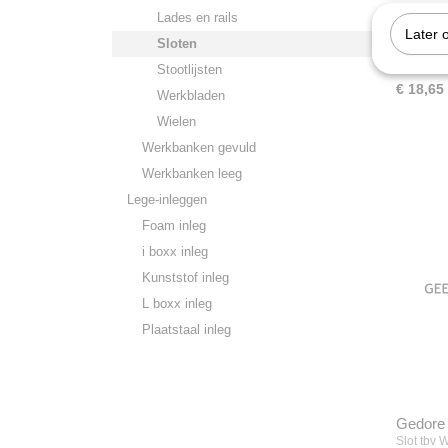
Lades en rails
Later 
Gedore 
Sloten
Cilindersl
Stootlijsten
€ 18,65
Werkbladen
Wielen
Werkbanken gevuld
Werkbanken leeg
Lege-inleggen
Foam inleg
i boxx inleg
Kunststof inleg
L boxx inleg
Plaatstaal inleg
Gedore
Slot tbv 