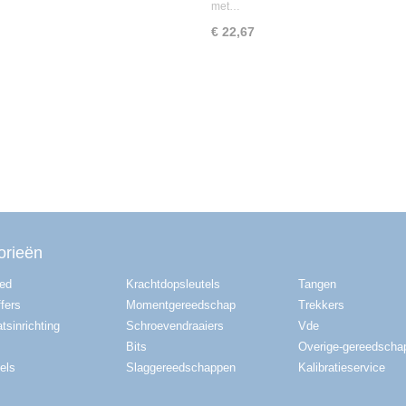
met…
€ 22,67
orieën
red
Krachtdopsleutels
Tangen
fers
Momentgereedschap
Trekkers
tsinrichting
Schroevendraaiers
Vde
Bits
Overige-gereedscha
els
Slaggereedschappen
Kalibratieservice