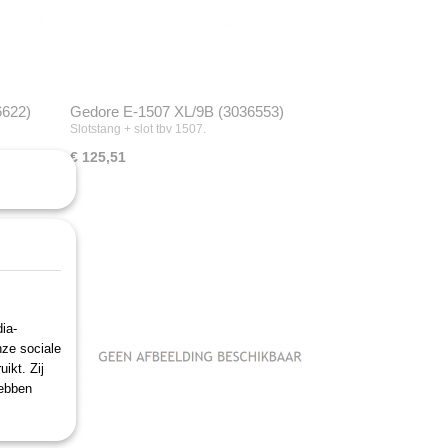
6622)
Gedore E-1507 XL/9B (3036553)
Slotstang + slot tbv 1507.
€ 125,51
ia-
nze sociale
ikt. Zij
hebben