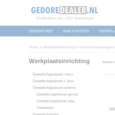
GEDORE-RED
B&W KOFFERS
WERKPL
Home
>
Werkplaatsinrichting
>
Gereedschapswagens
Werkplaatsinrichting
Sorteer
Gereedschapsboxen i boxx
Gereedschapsboxen L boxx
Gereedschapsboxen-workmo
Gereedschapsboxen gevuld
Gereedschapsboxen leeg
Toebehoren
Gereedschapsets