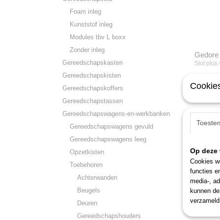
Foam inleg
Kunststof inleg
Modules tbv L boxx
Zonder inleg
Gedore 
Gereedschapskasten
Slot plus
Gereedschapskisten
€ 65,50
Cookies
Gereedschapskoffers
Gereedschapstassen
Gereedschapswagens-en-werkbanken
Toeste
Gereedschapswagens gevuld
Gereedschapswagens leeg
Op deze 
Opzetkisten
Cookies wo
Toebehoren
functies e
Achterwanden
media-, ad
Beugels
kunnen dez
verzameld 
Deuren
Gereedschapshouders