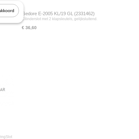
akkoord
Gedore E-2005 KL/19 GL (2331462)
Cilinderslot met 2 klapsleutels, gelijksluitend.
€ 36,60
vingSlot