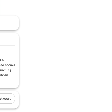
94)
ia-
nze sociale
ikt. Zij
hebben
akkoord