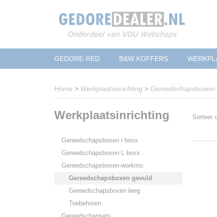
GEDORE-RED
B&W KOFFERS
WERKPL
Home
>
Werkplaatsinrichting
>
Gereedschapsboxen
Werkplaatsinrichting
Sorteer
Gereedschapsboxen i boxx
Gereedschapsboxen L boxx
Gereedschapsboxen-workmo
Gereedschapsboxen gevuld
Gereedschapsboxen leeg
Toebehoren
Gereedschapsets