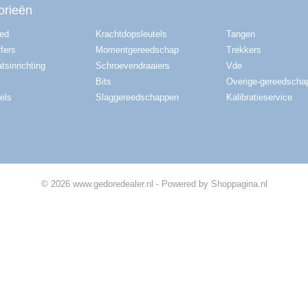
orieën
red
Krachtdopsleutels
Tangen
fers
Momentgereedschap
Trekkers
tsinrichting
Schroevendraaiers
Vde
Bits
Overige-gereedscha
els
Slaggereedschappen
Kalibratieservice
© 2026 www.gedoredealer.nl - Powered by Shoppagina.nl