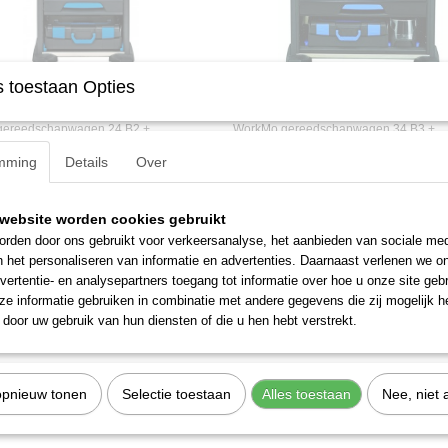
 toestaan Opties
 1110 WMW S-02 (3005186)
Gedore 1110 WMW S-03 (30051
gereedschapwagen 24 B2 +
WorkMo gereedschapwagen 34 B3 +
hapset,…
gereedschapset,…
mming
Details
Over
,78
€ 2.108,18
website worden cookies gebruikt
rden door ons gebruikt voor verkeersanalyse, het aanbieden van sociale med
n het personaliseren van informatie en advertenties. Daarnaast verlenen we o
vertentie- en analysepartners toegang tot informatie over hoe u onze site gebru
e informatie gebruiken in combinatie met andere gegevens die zij mogelijk 
door uw gebruik van hun diensten of die u hen hebt verstrekt.
opnieuw tonen
Selectie toestaan
Alles toestaan
Nee, niet 