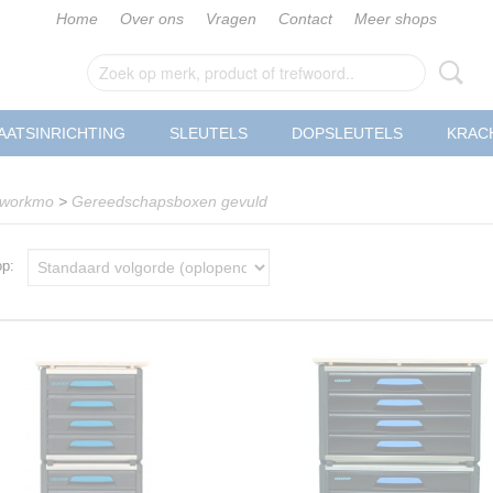
Home
Over ons
Vragen
Contact
Meer shops
AATSINRICHTING
SLEUTELS
DOPSLEUTELS
KRAC
-workmo
>
Gereedschapsboxen gevuld
 op: