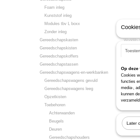
Foam inleg
Kunststof inleg
Modules tbv L boxx
Cookies
Zonder inleg
Gedore
Gereedschapskasten
WorkMo 
gereedsc
Gereedschapskisten
Toeste
€ 1.250
Gereedschapskoffers
Gereedschapstassen
Op deze 
Gereedschapswagens-en-werkbanken
Cookies wo
Gereedschapswagens gevuld
functies e
media-, ad
Gereedschapswagens leeg
kunnen dez
Opzetkisten
verzameld 
Toebehoren
Achterwanden
Beugels
Later 
Deuren
Gereedschapshouders