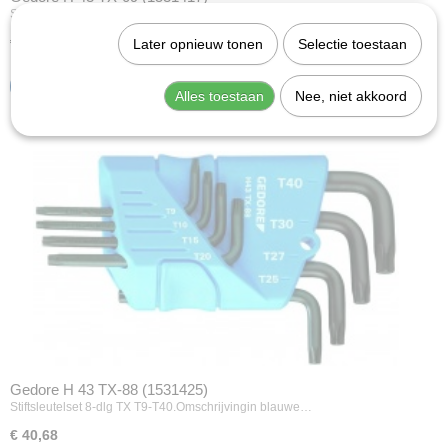
Stiftsleutelset 9-dlg TX T7-T40.Omschrijvingin blauwe…
€ 29,71
Later opnieuw tonen
Selectie toestaan
IN WINKELWAGEN
Alles toestaan
Nee, niet akkoord
Gedore H 43 TX-88 (1531425)
Stiftsleutelset 8-dlg TX T9-T40.Omschrijvingin blauwe…
€ 40,68