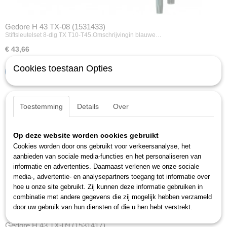
Gedore H 43 TX-08 (1531433)
Stiftsleutelset 8-dlg TX T10-T45.Omschrijvingin blauwe…
€ 43,66
Cookies toestaan Opties
IN WINKELWAGEN
Toestemming
Details
Over
Op deze website worden cookies gebruikt
Cookies worden door ons gebruikt voor verkeersanalyse, het
aanbieden van sociale media-functies en het personaliseren van
informatie en advertenties. Daarnaast verlenen we onze sociale
media-, advertentie- en analysepartners toegang tot informatie over
hoe u onze site gebruikt. Zij kunnen deze informatie gebruiken in
combinatie met andere gegevens die zij mogelijk hebben verzameld
door uw gebruik van hun diensten of die u hen hebt verstrekt.
Gedore H 43 TX-09 (1531417)