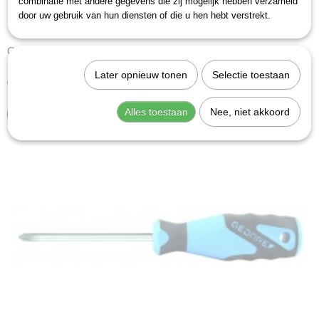
combinatie met andere gegevens die zij mogelijk hebben verzameld
door uw gebruik van hun diensten of die u hen hebt verstrekt.
Gedore 2160 PZ 2 (6684190)
3-C schroevendraaier PZ 2. Omschrijving uitvoering volgens…
Later opnieuw tonen
Selectie toestaan
€ 7,33
Alles toestaan
Nee, niet akkoord
IN WINKELWAGEN