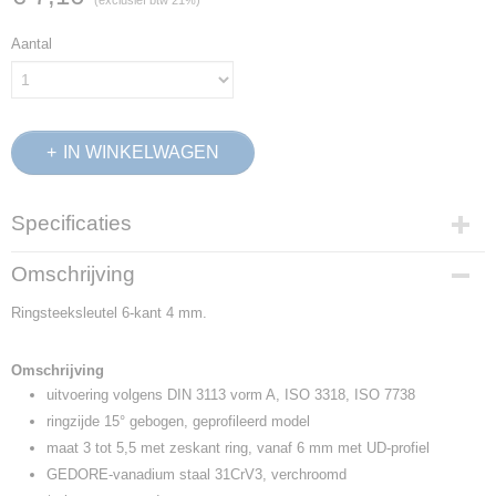
(exclusief btw 21%)
Aantal
IN WINKELWAGEN
Specificaties
Productcode
Omschrijving
6080920
Ringsteeksleutel 6-kant 4 mm.
EAN code
4010886608098
Productcode leverancier
Omschrijving
7 4
uitvoering volgens DIN 3113 vorm A, ISO 3318, ISO 7738
Netto gewicht
ringzijde 15° gebogen, geprofileerd model
0,01 Kg
maat 3 tot 5,5 met zeskant ring, vanaf 6 mm met UD-profiel
Afmetingen (l,b,h)
GEDORE-vanadium staal 31CrV3, verchroomd
10,20 x 3,60 x 2 cm