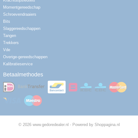
Krachtdopsleutels
Momentgereedschap
Schroevendraaiers
Bits
Slaggereedschappen
Tangen
Trekkers
Vde
Overige-gereedschappen
Kalibratieservice
Betaalmethodes
© 2026 www.gedoredealer.nl - Powered by Shoppagina.nl