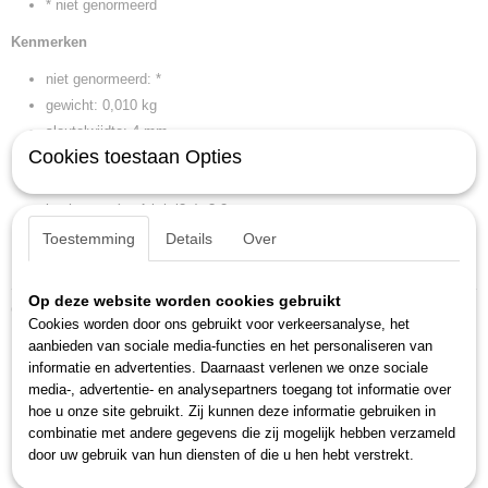
* niet genormeerd
Kenmerken
niet genormeerd: *
gewicht: 0,010 kg
sleutelwijdte: 4 mm
Cookies toestaan Opties
kopbreedte (b b1 n w3): 7,7 mm
kopbreedte (b2): 11,8 mm
kophoogte (a a1 b h l2 t): 3,2 mm
kophoogte (a2): 3,2 mm
Toestemming
Details
Over
lengte (l l1): 85 mm
Op deze website worden cookies gebruikt
Ook interessant
Cookies worden door ons gebruikt voor verkeersanalyse, het
aanbieden van sociale media-functies en het personaliseren van
informatie en advertenties. Daarnaast verlenen we onze sociale
media-, advertentie- en analysepartners toegang tot informatie over
hoe u onze site gebruikt. Zij kunnen deze informatie gebruiken in
combinatie met andere gegevens die zij mogelijk hebben verzameld
door uw gebruik van hun diensten of die u hen hebt verstrekt.