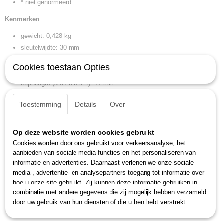
* niet genormeerd
Kenmerken
gewicht: 0,428 kg
sleutelwijdte: 30 mm
kopbreedte (b b1 n w3): 43 mm
Cookies toestaan Opties
kopbreedte (b2): 63 mm
kophoogte (a a1 b h l2 t): 17 mm
kophoogte (a2): 9 mm
Toestemming
Details
Over
lengte (l l1): 340 mm
Ook interessant
Op deze website worden cookies gebruikt
Cookies worden door ons gebruikt voor verkeersanalyse, het
aanbieden van sociale media-functies en het personaliseren van
informatie en advertenties. Daarnaast verlenen we onze sociale
media-, advertentie- en analysepartners toegang tot informatie over
hoe u onze site gebruikt. Zij kunnen deze informatie gebruiken in
combinatie met andere gegevens die zij mogelijk hebben verzameld
door uw gebruik van hun diensten of die u hen hebt verstrekt.