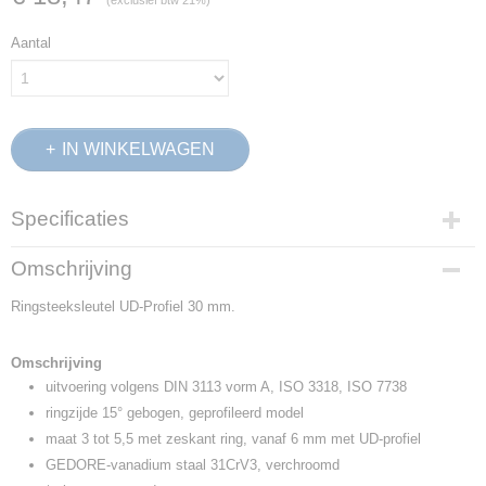
(exclusief btw 21%)
Aantal
IN WINKELWAGEN
Specificaties
Productcode
Omschrijving
6091290
Ringsteeksleutel UD-Profiel 30 mm.
EAN code
4010886609125
Productcode leverancier
Omschrijving
7 30
uitvoering volgens DIN 3113 vorm A, ISO 3318, ISO 7738
Netto gewicht
ringzijde 15° gebogen, geprofileerd model
0,43 Kg
maat 3 tot 5,5 met zeskant ring, vanaf 6 mm met UD-profiel
Afmetingen (l,b,h)
GEDORE-vanadium staal 31CrV3, verchroomd
42,50 x 11,50 x 6 cm