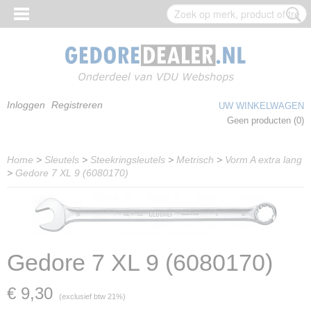
Inloggen
Registreren
UW WINKELWAGEN
Geen producten
(0)
Home
>
Sleutels
>
Steekringsleutels
>
Metrisch
>
Vorm A extra lang
>
Gedore 7 XL 9 (6080170)
Gedore 7 XL 9 (6080170)
€ 9,30
(exclusief btw 21%)