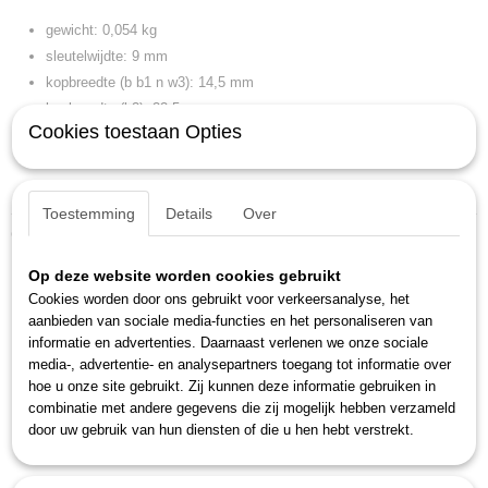
gewicht: 0,054 kg
sleutelwijdte: 9 mm
kopbreedte (b b1 n w3): 14,5 mm
kopbreedte (b2): 22,5 mm
Cookies toestaan Opties
kophoogte (a a1 b h l2 t): 7,5 mm
kophoogte (a2): 4,5 mm
lengte (l l1): 180 mm
Toestemming
Details
Over
Ook interessant
Op deze website worden cookies gebruikt
Cookies worden door ons gebruikt voor verkeersanalyse, het
aanbieden van sociale media-functies en het personaliseren van
informatie en advertenties. Daarnaast verlenen we onze sociale
media-, advertentie- en analysepartners toegang tot informatie over
hoe u onze site gebruikt. Zij kunnen deze informatie gebruiken in
combinatie met andere gegevens die zij mogelijk hebben verzameld
door uw gebruik van hun diensten of die u hen hebt verstrekt.