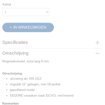
Aantal
IN WINKELWAGEN
Specificaties
Productcode
Omschrijving
6080170
Ringsteeksleutel, extra lang 9 mm.
EAN code
4010886608012
Productcode leverancier
Omschrijving
7 XL 9
uitvoering als DIN 3113
Netto gewicht
ringzijde 15° gebogen, met UD-profiel
0,05 Kg
geprofileerd model
Afmetingen (l,b,h)
GEDORE-vanadium staal 31CrV3, verchroomd
20,50 x 6 x 3 cm
Kenmerken