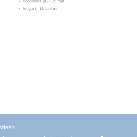
kophoogte (a2): 15 mm
lengte (l l1): 550 mm
orieën