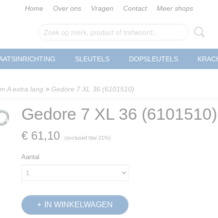
Home
Over ons
Vragen
Contact
Meer shops
AATSINRICHTING
SLEUTELS
DOPSLEUTELS
KRAC
m A extra lang
>
Gedore 7 XL 36 (6101510)
Gedore 7 XL 36 (6101510)
€ 61,10
(exclusief btw 21%)
Aantal
IN WINKELWAGEN