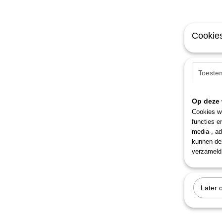
Cookies
Toeste
Op deze 
Cookies wo
functies e
media-, ad
kunnen dez
verzameld 
Later 