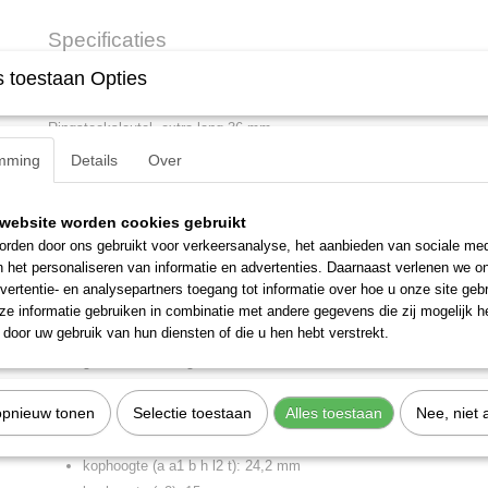
Specificaties
 toestaan Opties
Productcode
6101510
Omschrijving
EAN code
4010886610152
Productcode leverancier
7 XL 36
Ringsteeksleutel, extra lang 36 mm.
Netto gewicht
1,25 Kg
mming
Details
Over
Afmetingen (l,b,h)
55,20 x 7,50 x 3,50 c
Omschrijving
uitvoering als DIN 3113
website worden cookies gebruikt
ringzijde 15° gebogen, met UD-profiel
rden door ons gebruikt voor verkeersanalyse, het aanbieden van sociale med
geprofileerd model
n het personaliseren van informatie en advertenties. Daarnaast verlenen we o
GEDORE-vanadium staal 31CrV3, verchroomd
vertentie- en analysepartners toegang tot informatie over hoe u onze site gebru
e informatie gebruiken in combinatie met andere gegevens die zij mogelijk 
Kenmerken
door uw gebruik van hun diensten of die u hen hebt verstrekt.
gewicht: 1,248 kg
sleutelwijdte: 36 mm
opnieuw tonen
Selectie toestaan
Alles toestaan
Nee, niet 
kopbreedte (b b1 n w3): 53 mm
kopbreedte (b2): 76 mm
kophoogte (a a1 b h l2 t): 24,2 mm