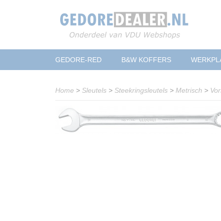
GEDORE-RED
B&W KOFFERS
WERKPL
Home
>
Sleutels
>
Steekringsleutels
>
Metrisch
>
Vor