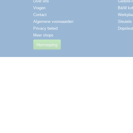
Over ons
Gedore-
Vragen
B&W kof
Contact
Werkplaa
Algemene voorwaarden
Sleutels
Privacy beleid
Dopsleut
Meer shops
Herroeping