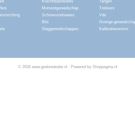
red
Krachtdopsleutels
Tangen
fers
Momentgereedschap
Trekkers
tsinrichting
Schroevendraaiers
Vde
Bits
Overige-gereedscha
els
Slaggereedschappen
Kalibratieservice
© 2026 www.gedoredealer.nl - Powered by Shoppagina.nl