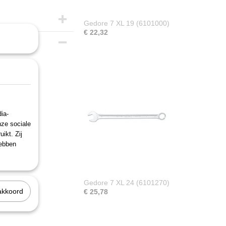
Gedore 7 XL 19 (6101000)
€ 22,32
m
ia-
nze sociale
ikt. Zij
hebben
Gedore 7 XL 24 (6101270)
akkoord
€ 25,78