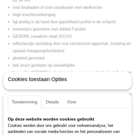
tot 36 mm
voor losdraaien of snel vastdraaien met ratelfunctie
hoge krachtoverbrenging
ligt prettig in de hand door geprofileerd profiel in de schacht
torsiestijve geometrie met dubbel-T-profiel
GEDORE vanadium staal 31CrV3
reflectievrije uitstraling door mat verchroomd oppervlak, inzetring en
sperpal mangaangefosfateerd
gloeiend gesmeed
bek exact geslepen op sleutelwijdte
beproefde GEDORE-techniek opnieuw samengebald: sleutelbek van
Cookies toestaan Opties
de klassieker nr. 6, stabiele, geprofileerde schacht van de nr. 7 en
het doorontwikkelde mechanisme van de U20-ratel
met adapter 7 RA of 7 RB (afzonderlijk bestellen) kan de 7 R ook als
(bit-)ratel worden gebruikt
Toestemming
Details
Over
Patent voor Europa aangemeld
Kenmerken
Op deze website worden cookies gebruikt
Cookies worden door ons gebruikt voor verkeersanalyse, het
gewicht: 0,780 kg
aanbieden van sociale media-functies en het personaliseren van