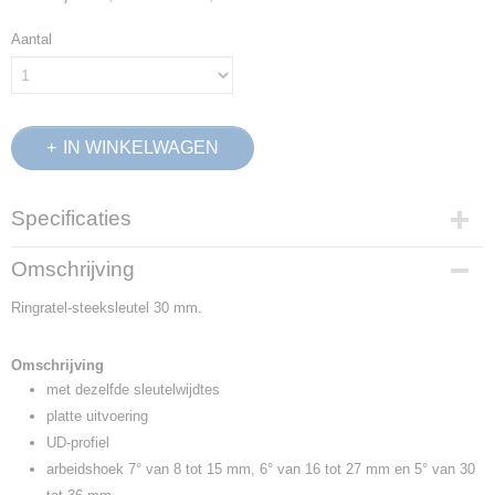
Aantal
IN WINKELWAGEN
Specificaties
Productcode
Omschrijving
2297221
Ringratel-steeksleutel 30 mm.
EAN code
4010886889213
Productcode leverancier
Omschrijving
7 R 30
met dezelfde sleutelwijdtes
Netto gewicht
platte uitvoering
0,78 Kg
UD-profiel
Afmetingen (l,b,h)
arbeidshoek 7° van 8 tot 15 mm, 6° van 16 tot 27 mm en 5° van 30
40 x 6,50 x 2 cm