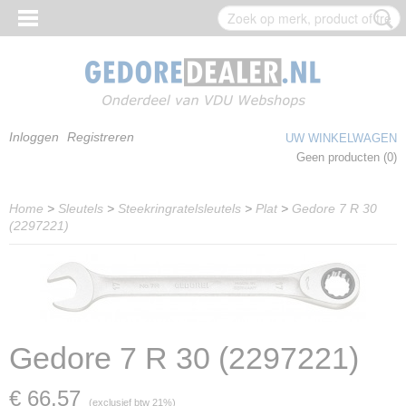
Inloggen
Registreren
UW WINKELWAGEN
Geen producten
(0)
Home
>
Sleutels
>
Steekringratelsleutels
>
Plat
>
Gedore 7 R 30
(2297221)
Gedore 7 R 30 (2297221)
€ 66,57
(exclusief btw 21%)