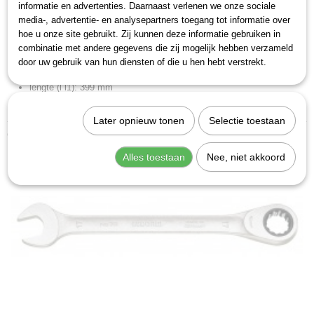
sleutelwijdte: 30 mm
informatie en advertenties. Daarnaast verlenen we onze sociale
media-, advertentie- en analysepartners toegang tot informatie over
kopbreedte (b b1 n w3): 59 mm
hoe u onze site gebruikt. Zij kunnen deze informatie gebruiken in
kopbreedte (b2): 63 mm
combinatie met andere gegevens die zij mogelijk hebben verzameld
kophoogte (a a1 b h l2 t): 17,4 mm
door uw gebruik van hun diensten of die u hen hebt verstrekt.
kophoogte (a2): 8,8 mm
lengte (l l1): 399 mm
zwenkhoek: 5 Graad
Later opnieuw tonen
Selectie toestaan
Ook interessant
Alles toestaan
Nee, niet akkoord