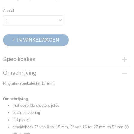
Aantal
IN WINKELWAGEN
Specificaties
Productcode
Omschrijving
2297159
Ringratel-steeksleutel 17 mm.
EAN code
4010886889275
Productcode leverancier
Omschrijving
7 R 17
met dezelfde sleutelwijdtes
Netto gewicht
platte uitvoering
0,16 Kg
UD-profiel
Afmetingen (l,b,h)
arbeidshoek 7° van 8 tot 15 mm, 6° van 16 tot 27 mm en 5° van 30
22 x 3,50 x 1 cm