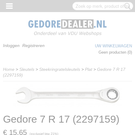
Inloggen
Registreren
UW WINKELWAGEN
Geen producten
(0)
Home
>
Sleutels
>
Steekringratelsleutels
>
Plat
>
Gedore 7 R 17
(2297159)
Gedore 7 R 17 (2297159)
€ 15,65
(exclusief btw 21%)