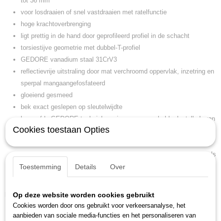
tot 36 mm
voor losdraaien of snel vastdraaien met ratelfunctie
hoge krachtoverbrenging
ligt prettig in de hand door geprofileerd profiel in de schacht
torsiestijve geometrie met dubbel-T-profiel
GEDORE vanadium staal 31CrV3
reflectievrije uitstraling door mat verchroomd oppervlak, inzetring en
sperpal mangaangefosfateerd
gloeiend gesmeed
bek exact geslepen op sleutelwijdte
beproefde GEDORE-techniek opnieuw samengebald: sleutelbek van
Cookies toestaan Opties
de klassieker nr. 6, stabiele, geprofileerde schacht van de nr. 7 en
het doorontwikkelde mechanisme van de U20-ratel
met adapter 7 RA of 7 RB (afzonderlijk bestellen) kan de 7 R ook als
(bit-)ratel worden gebruikt
Toestemming
Details
Over
Patent voor Europa aangemeld
Kenmerken
Op deze website worden cookies gebruikt
Cookies worden door ons gebruikt voor verkeersanalyse, het
gewicht: 0,160 kg
aanbieden van sociale media-functies en het personaliseren van