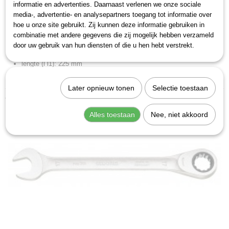
sleutelwijdte: 17 mm
informatie en advertenties. Daarnaast verlenen we onze sociale
media-, advertentie- en analysepartners toegang tot informatie over
kopbreedte (b b1 n w3): 33,6 mm
hoe u onze site gebruikt. Zij kunnen deze informatie gebruiken in
kopbreedte (b2): 38 mm
combinatie met andere gegevens die zij mogelijk hebben verzameld
kophoogte (a a1 b h l2 t): 10,6 mm
door uw gebruik van hun diensten of die u hen hebt verstrekt.
kophoogte (a2): 5,9 mm
lengte (l l1): 225 mm
zwenkhoek: 6 Graad
Later opnieuw tonen
Selectie toestaan
Ook interessant
Alles toestaan
Nee, niet akkoord