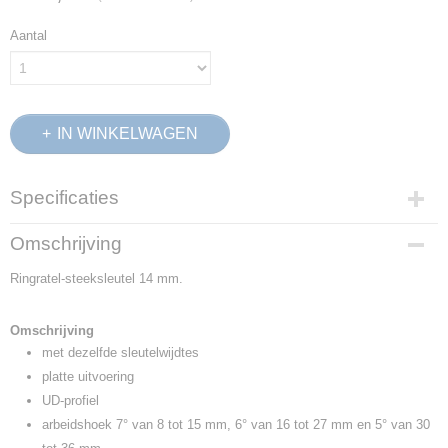
Aantal
IN WINKELWAGEN
Specificaties
Productcode
Omschrijving
2297124
Ringratel-steeksleutel 14 mm.
EAN code
4010886889190
Productcode leverancier
Omschrijving
7 R 14
met dezelfde sleutelwijdtes
Netto gewicht
platte uitvoering
0,10 Kg
UD-profiel
Afmetingen (l,b,h)
arbeidshoek 7° van 8 tot 15 mm, 6° van 16 tot 27 mm en 5° van 30
19 x 3 x 1 cm