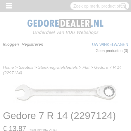
Inloggen
Registreren
UW WINKELWAGEN
Geen producten
(0)
Home
>
Sleutels
>
Steekringratelsleutels
>
Plat
>
Gedore 7 R 14
(2297124)
Gedore 7 R 14 (2297124)
€ 13,87
(exclusief btw 21%)