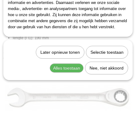
sleutelwijdte: 14 mm
informatie en advertenties. Daarnaast verlenen we onze sociale
media-, advertentie- en analysepartners toegang tot informatie over
kopbreedte (b b1 n w3): 28,2 mm
hoe u onze site gebruikt. Zij kunnen deze informatie gebruiken in
kopbreedte (b2): 31,8 mm
combinatie met andere gegevens die zij mogelijk hebben verzameld
kophoogte (a a1 b h l2 t): 9,4 mm
door uw gebruik van hun diensten of die u hen hebt verstrekt.
kophoogte (a2): 4,9 mm
lengte (l l1): 190 mm
zwenkhoek: 7 Graad
Later opnieuw tonen
Selectie toestaan
Ook interessant
Alles toestaan
Nee, niet akkoord