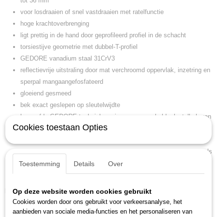
tot 36 mm
voor losdraaien of snel vastdraaien met ratelfunctie
hoge krachtoverbrenging
ligt prettig in de hand door geprofileerd profiel in de schacht
torsiestijve geometrie met dubbel-T-profiel
GEDORE vanadium staal 31CrV3
reflectievrije uitstraling door mat verchroomd oppervlak, inzetring en
sperpal mangaangefosfateerd
gloeiend gesmeed
bek exact geslepen op sleutelwijdte
beproefde GEDORE-techniek opnieuw samengebald: sleutelbek van
Cookies toestaan Opties
de klassieker nr. 6, stabiele, geprofileerde schacht van de nr. 7 en
het doorontwikkelde mechanisme van de U20-ratel
met adapter 7 RA of 7 RB (afzonderlijk bestellen) kan de 7 R ook als
(bit-)ratel worden gebruikt
Toestemming
Details
Over
Patent voor Europa aangemeld
Kenmerken
Op deze website worden cookies gebruikt
Cookies worden door ons gebruikt voor verkeersanalyse, het
gewicht: 0,101 kg
aanbieden van sociale media-functies en het personaliseren van