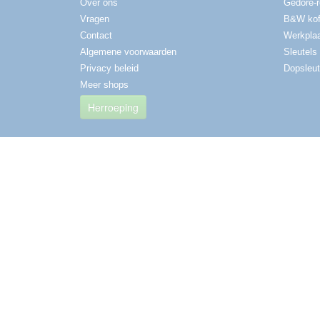
Over ons
Gedore-
Vragen
B&W kof
Contact
Werkplaa
Algemene voorwaarden
Sleutels
Privacy beleid
Dopsleut
Meer shops
Herroeping