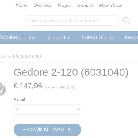
Home
Over ons
Vragen
Contact
Meer shops
AATSINRICHTING
SLEUTELS
DOPSLEUTELS
KRAC
ore 2-120 (6031040)
Gedore 2-120 (6031040)
€ 147,96
(exclusief btw 21%)
Aantal
IN WINKELWAGEN