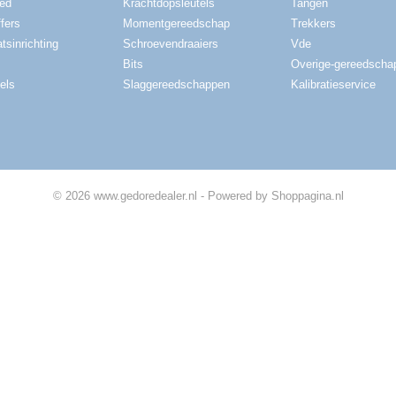
red
Krachtdopsleutels
Tangen
fers
Momentgereedschap
Trekkers
tsinrichting
Schroevendraaiers
Vde
Bits
Overige-gereedscha
els
Slaggereedschappen
Kalibratieservice
© 2026 www.gedoredealer.nl - Powered by Shoppagina.nl