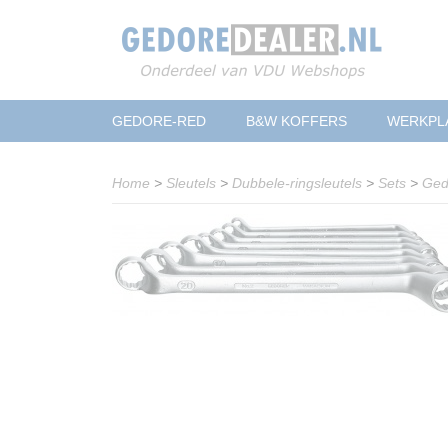
GEDORE-RED
B&W KOFFERS
WERKPL
Home
>
Sleutels
>
Dubbele-ringsleutels
>
Sets
>
Ged