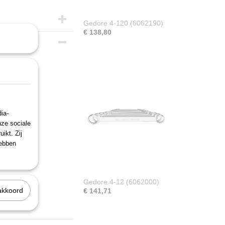
Gedore 4-120 (6062190)
€ 138,80
ia-
nze sociale
ikt. Zij
hebben
5x28 30x32
Gedore 4-12 (6062000)
akkoord
€ 141,71