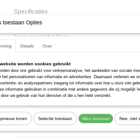
Specificaties
 toestaan Opties
Productcode
6031040
Omschrijving
EAN code
4010886603109
Productcode leverancier
2-120
Ringsleutelset 12-dlg 6-32 mm.
Netto gewicht
4,00 Kg
mming
Details
Over
Afmetingen (l,b,h)
45 x 27 x 8 cm
Omschrijving
in diverse samenstellingen
website worden cookies gebruikt
diep gebogen, met dunwandige ringen
rden door ons gebruikt voor verkeersanalyse, het aanbieden van sociale med
uitvoering volgens DIN 838, ISO 3318, ISO 1085, ISO 10104
n het personaliseren van informatie en advertenties. Daarnaast verlenen we o
GEDORE-vanadium staal 31CrV3, verchroomd
vertentie- en analysepartners toegang tot informatie over hoe u onze site gebru
e informatie gebruiken in combinatie met andere gegevens die zij mogelijk 
Inhoud
door uw gebruik van hun diensten of die u hen hebt verstrekt.
6x7 8x9 10x11 12x13 14x15 16x17 18x19 20x22 21x23 24x27 2
Kenmerken
opnieuw tonen
Selectie toestaan
Alles toestaan
Nee, niet 
gewicht: 4,000 kg
inhoud (aantal stuk): 12