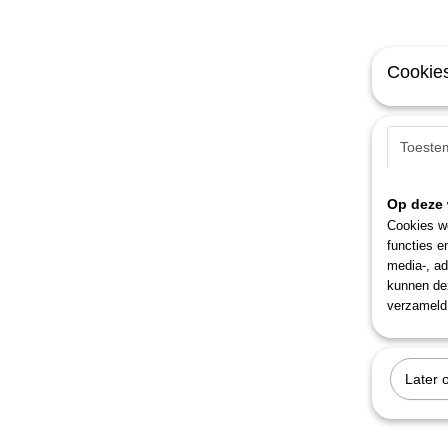
Cookies
Toeste
Op deze 
Cookies wo
functies e
media-, ad
kunnen dez
verzameld 
Later 