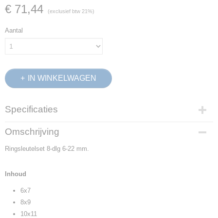
€ 71,44
(exclusief btw 21%)
Aantal
IN WINKELWAGEN
Specificaties
Productcode
Omschrijving
6030580
Ringsleutelset 8-dlg 6-22 mm.
EAN code
4010886603055
Productcode leverancier
Inhoud
2-aug
6x7
Netto gewicht
1,30 Kg
8x9
Afmetingen (l,b,h)
10x11