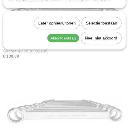
Later opnieuw tonen
Selectie toestaan
Alles toestaan
Nee, niet akkoord
Gedore 4-120 (6062190)
€ 138,80