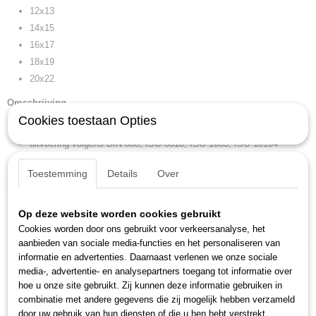
32,50 x 8,50 x 4 cm
12x13
14x15
16x17
18x19
20x22
Omschrijving
Cookies toestaan Opties
diep gebogen, met dunwandige ringen
uitvoering volgens DIN 838, ISO 3318, ISO 1085, ISO 10104
GEDORE-vanadium staal 31CrV3, verchroomd
Toestemming
Details
Over
Kenmerken
gewicht: 1,297 kg
Op deze website worden cookies gebruikt
inhoud (aantal stuk): 8
Cookies worden door ons gebruikt voor verkeersanalyse, het
aanbieden van sociale media-functies en het personaliseren van
Ook interessant
informatie en advertenties. Daarnaast verlenen we onze sociale
media-, advertentie- en analysepartners toegang tot informatie over
hoe u onze site gebruikt. Zij kunnen deze informatie gebruiken in
combinatie met andere gegevens die zij mogelijk hebben verzameld
door uw gebruik van hun diensten of die u hen hebt verstrekt.