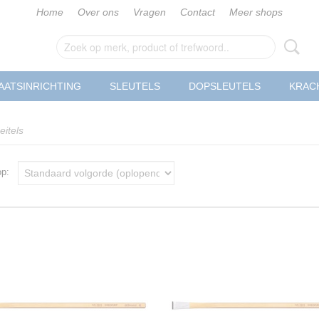
Home
Over ons
Vragen
Contact
Meer shops
AATSINRICHTING
SLEUTELS
DOPSLEUTELS
KRAC
eitels
 op: