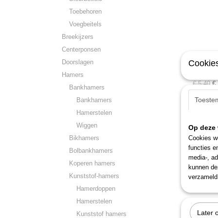
Toebehoren
Voegbeitels
Breekijzers
Centerponsen
Gedore 
Doorslagen
Cookies
Electrici
Omschrij
Hamers
€
€ 5,40
Bankhamers
Toeste
Bankhamers
Hamerstelen
Wiggen
Op deze 
Bikhamers
Cookies wo
functies e
Bolbankhamers
media-, ad
Koperen hamers
kunnen dez
Kunststof-hamers
verzameld 
Hamerdoppen
Hamerstelen
Later 
Kunststof hamers