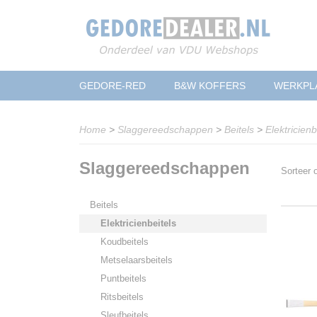
GEDORE-RED
B&W KOFFERS
WERKPL
Home
>
Slaggereedschappen
>
Beitels
>
Elektricienb
Slaggereedschappen
Sorteer
Beitels
Elektricienbeitels
Koudbeitels
Metselaarsbeitels
Puntbeitels
Ritsbeitels
Sleufbeitels