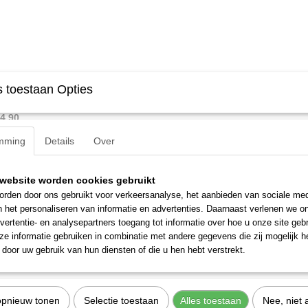
112-2008 (8744690)
Gedore 112-2508 (8744930)
 toestaan Opties
ens-beitel 4-kantig 200x8x6 mm.
Electriciens-beitel 4-kantig 250x8x6…
ving…
€ 4,90
 4,90
mming
Details
Over
website worden cookies gebruikt
rden door ons gebruikt voor verkeersanalyse, het aanbieden van sociale med
n het personaliseren van informatie en advertenties. Daarnaast verlenen we o
vertentie- en analysepartners toegang tot informatie over hoe u onze site gebru
e informatie gebruiken in combinatie met andere gegevens die zij mogelijk 
door uw gebruik van hun diensten of die u hen hebt verstrekt.
opnieuw tonen
Selectie toestaan
Alles toestaan
Nee, niet 