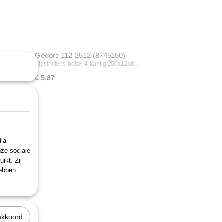
Gedore 112-2512 (8745150)
Electriciens-beitel 4-kantig 250x12x8…
€ 5,87
ia-
nze sociale
ikt. Zij
hebben
akkoord