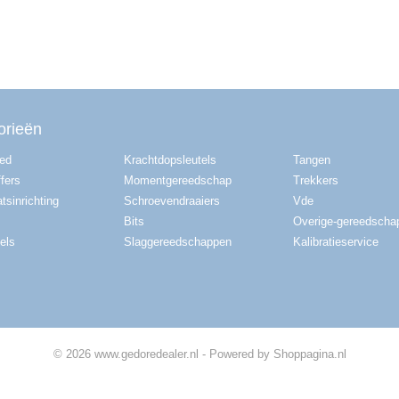
orieën
red
Krachtdopsleutels
Tangen
fers
Momentgereedschap
Trekkers
tsinrichting
Schroevendraaiers
Vde
Bits
Overige-gereedscha
els
Slaggereedschappen
Kalibratieservice
© 2026 www.gedoredealer.nl - Powered by Shoppagina.nl