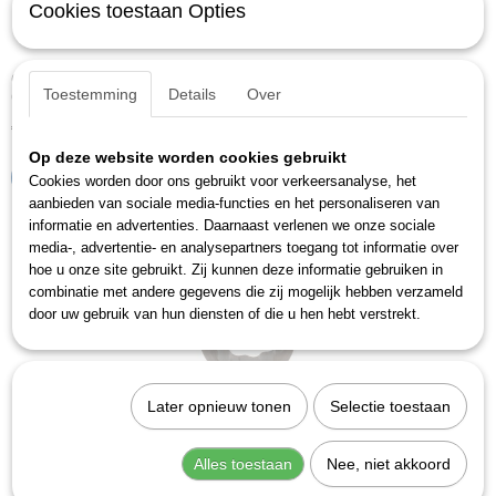
Cookies toestaan Opties
Gedore 049270 (2249871)
Toestemming
Details
Over
Opsteek-ringsleutel ATB Z 8 SW 6 mm.OmschrijvingVoor…
€ 58,82
Op deze website worden cookies gebruikt
IN WINKELWAGEN
Cookies worden door ons gebruikt voor verkeersanalyse, het
aanbieden van sociale media-functies en het personaliseren van
informatie en advertenties. Daarnaast verlenen we onze sociale
media-, advertentie- en analysepartners toegang tot informatie over
hoe u onze site gebruikt. Zij kunnen deze informatie gebruiken in
combinatie met andere gegevens die zij mogelijk hebben verzameld
door uw gebruik van hun diensten of die u hen hebt verstrekt.
Later opnieuw tonen
Selectie toestaan
Alles toestaan
Nee, niet akkoord