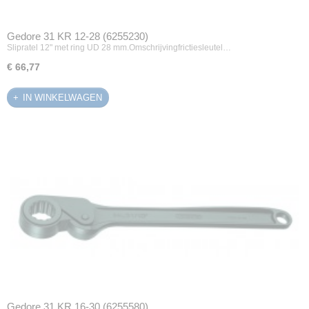
Gedore 31 KR 12-28 (6255230)
Slipratel 12" met ring UD 28 mm.Omschrijvingfrictiesleutel…
€ 66,77
IN WINKELWAGEN
Gedore 31 KR 16-30 (6255580)