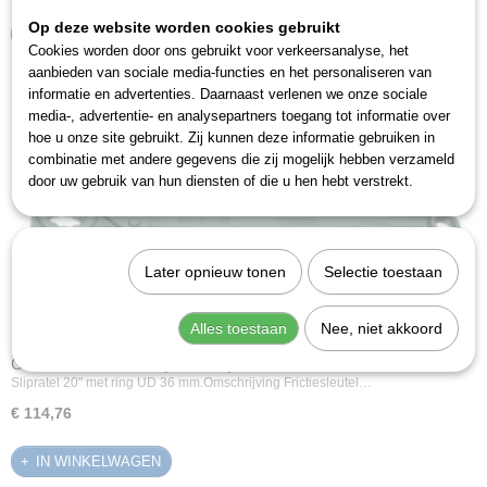
Op deze website worden cookies gebruikt
IN WINKELWAGEN
Cookies worden door ons gebruikt voor verkeersanalyse, het
aanbieden van sociale media-functies en het personaliseren van
informatie en advertenties. Daarnaast verlenen we onze sociale
media-, advertentie- en analysepartners toegang tot informatie over
hoe u onze site gebruikt. Zij kunnen deze informatie gebruiken in
combinatie met andere gegevens die zij mogelijk hebben verzameld
door uw gebruik van hun diensten of die u hen hebt verstrekt.
Later opnieuw tonen
Selectie toestaan
Alles toestaan
Nee, niet akkoord
Gedore 31 KR 20-36 (6256120)
Slipratel 20" met ring UD 36 mm.Omschrijving Frictiesleutel…
€ 114,76
IN WINKELWAGEN