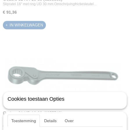
Slipratel 16" met ring UD 30 mm.Omschrijvingfrictiesleutel…
€ 91,36
IN WINKELWAGEN
Cookies toestaan Opties
Gedore 31 KR 16-32 (6255740)
Slipratel 16" met ring UD 32 mm.Omschrijvingfrictiesleutel…
Toestemming
Details
Over
€ 89,62