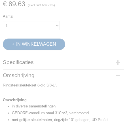
€ 89,63
(exclusief btw 21%)
Aantal
IN WINKELWAGEN
Specificaties
Productcode
Omschrijving
6013300
Ringsteeksleutel-set 8-dlg 3/8-1".
EAN code
4010886601334
Productcode leverancier
Omschrijving
1 B-08A
in diverse samenstellingen
Netto gewicht
GEDORE-vanadium staal 31CrV3, verchroomd
1,41 Kg
met gelijke sleutelmaten, ringzijde 10° gebogen, UD-Profiel
Afmetingen (l,b,h)