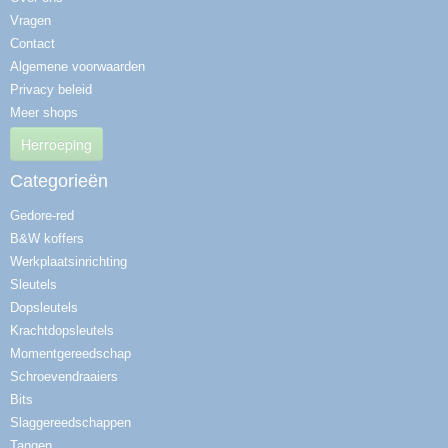
Vragen
Contact
Algemene voorwaarden
Privacy beleid
Meer shops
Herroeping
Categorieën
Gedore-red
B&W koffers
Werkplaatsinrichting
Sleutels
Dopsleutels
Krachtdopsleutels
Momentgereedschap
Schroevendraaiers
Bits
Slaggereedschappen
Tangen