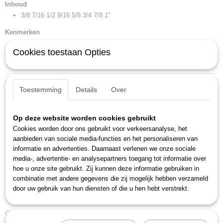
36,80 x 5,50 x 5,90 cm
Inhoud
3/8 7/16 1/2 9/16 5/8 3/4 7/8 1"
Kenmerken
gewicht: 1,410 kg
Cookies toestaan Opties
inhoud (aantal stuk): 8
Ook interessant
Toestemming
Details
Over
Op deze website worden cookies gebruikt
Cookies worden door ons gebruikt voor verkeersanalyse, het
aanbieden van sociale media-functies en het personaliseren van
informatie en advertenties. Daarnaast verlenen we onze sociale
media-, advertentie- en analysepartners toegang tot informatie over
hoe u onze site gebruikt. Zij kunnen deze informatie gebruiken in
combinatie met andere gegevens die zij mogelijk hebben verzameld
door uw gebruik van hun diensten of die u hen hebt verstrekt.
Gedore 7-08A (6091450)
€ 85,56