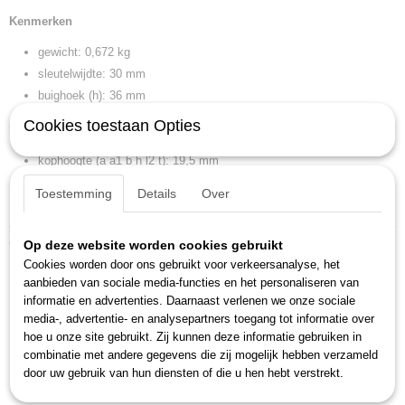
Kenmerken
gewicht: 0,672 kg
sleutelwijdte: 30 mm
buighoek (h): 36 mm
kopbreedte (b b1 n w3): 43,2 mm
Cookies toestaan Opties
kopbreedte (b2): 63,5 mm
kophoogte (a a1 b h l2 t): 19,5 mm
kophoogte (a2): 11,2 mm
Toestemming
Details
Over
lengte (l l1): 390 mm
Ook interessant
Op deze website worden cookies gebruikt
Cookies worden door ons gebruikt voor verkeersanalyse, het
aanbieden van sociale media-functies en het personaliseren van
informatie en advertenties. Daarnaast verlenen we onze sociale
media-, advertentie- en analysepartners toegang tot informatie over
hoe u onze site gebruikt. Zij kunnen deze informatie gebruiken in
combinatie met andere gegevens die zij mogelijk hebben verzameld
door uw gebruik van hun diensten of die u hen hebt verstrekt.