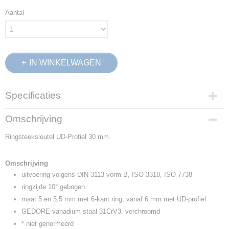
Aantal
IN WINKELWAGEN
Specificaties
Productcode
Omschrijving
6003180
Ringsteeksleutel UD-Profiel 30 mm.
EAN code
4010886600313
Productcode leverancier
Omschrijving
1 B 30
uitvoering volgens DIN 3113 vorm B, ISO 3318, ISO 7738
Netto gewicht
ringzijde 10° gebogen
0,64 Kg
maat 5 en 5,5 mm met 6-kant ring, vanaf 6 mm met UD-profiel
Afmetingen (l,b,h)
GEDORE-vanadium staal 31CrV3, verchroomd
39,20 x 6,30 x 3,80 cm
* niet genormeerd