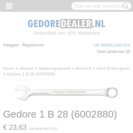
Inloggen
Registreren
UW WINKELWAGEN
Geen producten
(0)
Home
>
Sleutels
>
Steekringsleutels
>
Metrisch
>
Vorm B doorgezet
>
Gedore 1 B 28 (6002880)
Gedore 1 B 28 (6002880)
€ 23,63
(exclusief btw 21%)