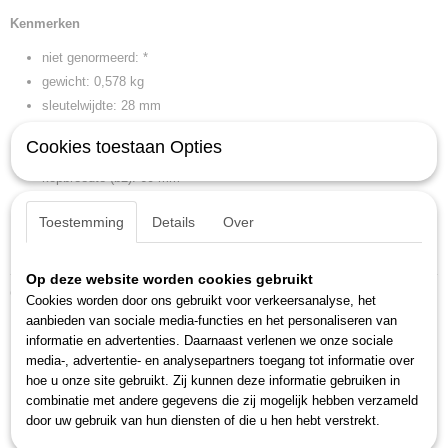
Kenmerken
niet genormeerd: *
gewicht: 0,578 kg
sleutelwijdte: 28 mm
buighoek (h): 34,5 mm
Cookies toestaan Opties
kopbreedte (b b1 n w3): 40,2 mm
kopbreedte (b2): 60 mm
kophoogte (a a1 b h l2 t): 19,5 mm
Toestemming
Details
Over
kophoogte (a2): 11 mm
lengte (l l1): 370 mm
Op deze website worden cookies gebruikt
Ook interessant
Cookies worden door ons gebruikt voor verkeersanalyse, het
aanbieden van sociale media-functies en het personaliseren van
informatie en advertenties. Daarnaast verlenen we onze sociale
media-, advertentie- en analysepartners toegang tot informatie over
hoe u onze site gebruikt. Zij kunnen deze informatie gebruiken in
combinatie met andere gegevens die zij mogelijk hebben verzameld
door uw gebruik van hun diensten of die u hen hebt verstrekt.