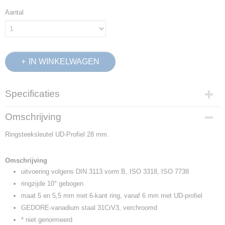
Aantal
IN WINKELWAGEN
Specificaties
Productcode
Omschrijving
6002880
Ringsteeksleutel UD-Profiel 28 mm.
EAN code
4010886600283
Productcode leverancier
Omschrijving
1 B 28
uitvoering volgens DIN 3113 vorm B, ISO 3318, ISO 7738
Netto gewicht
ringzijde 10° gebogen
0,58 Kg
maat 5 en 5,5 mm met 6-kant ring, vanaf 6 mm met UD-profiel
Afmetingen (l,b,h)
GEDORE-vanadium staal 31CrV3, verchroomd
37,20 x 6 x 3,70 cm
* niet genormeerd