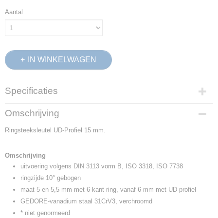
Aantal
IN WINKELWAGEN
Specificaties
Productcode
Omschrijving
6001480
Ringsteeksleutel UD-Profiel 15 mm.
EAN code
4010886600146
Productcode leverancier
Omschrijving
1 B 15
uitvoering volgens DIN 3113 vorm B, ISO 3318, ISO 7738
Netto gewicht
ringzijde 10° gebogen
0,14 Kg
maat 5 en 5,5 mm met 6-kant ring, vanaf 6 mm met UD-profiel
Afmetingen (l,b,h)
GEDORE-vanadium staal 31CrV3, verchroomd
25 x 7 x 3,60 cm
* niet genormeerd