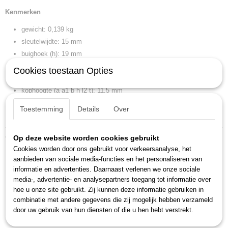
Kenmerken
gewicht: 0,139 kg
sleutelwijdte: 15 mm
buighoek (h): 19 mm
kopbreedte (b b1 n w3): 22,2 mm
Cookies toestaan Opties
kopbreedte (b2): 34 mm
kophoogte (a a1 b h l2 t): 11,5 mm
kophoogte (a2): 6,7 mm
Toestemming
Details
Over
lengte (l l1): 210 mm
Ook interessant
Op deze website worden cookies gebruikt
Cookies worden door ons gebruikt voor verkeersanalyse, het
aanbieden van sociale media-functies en het personaliseren van
informatie en advertenties. Daarnaast verlenen we onze sociale
media-, advertentie- en analysepartners toegang tot informatie over
hoe u onze site gebruikt. Zij kunnen deze informatie gebruiken in
combinatie met andere gegevens die zij mogelijk hebben verzameld
door uw gebruik van hun diensten of die u hen hebt verstrekt.