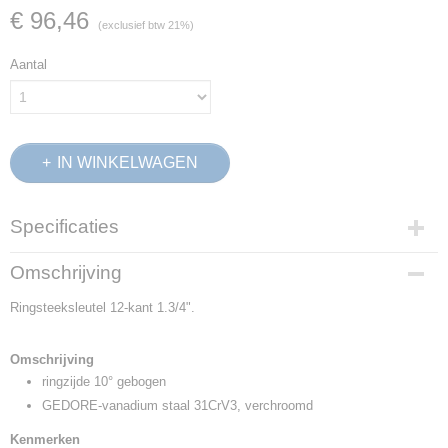
€ 96,46
(exclusief btw 21%)
Aantal
IN WINKELWAGEN
Specificaties
Productcode
Omschrijving
6007410
Ringsteeksleutel 12-kant 1.3/4".
EAN code
4010886600740
Productcode leverancier
Omschrijving
1 B 1.3/4AF
ringzijde 10° gebogen
Netto gewicht
GEDORE-vanadium staal 31CrV3, verchroomd
1,90 Kg
Kenmerken
Afmetingen (l,b,h)