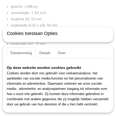
54,60 x 9,40 x 5,50 cm
gewicht: 1,896 kg
sleutelwijdte: 1.3/4 inch
buighoek (h): 53 mm
kopbreedte (b b1 n w3): 66 mm
kopbreedte (b2): 95,5 mm
Cookies toestaan Opties
kophoogte (a a1 b h l2 t): 27,5 mm
kophoogte (a2): 15 mm
lengte (l l1): 550 mm
Toestemming
Details
Over
Ook interessant
Op deze website worden cookies gebruikt
Cookies worden door ons gebruikt voor verkeersanalyse, het
aanbieden van sociale media-functies en het personaliseren van
informatie en advertenties. Daarnaast verlenen we onze sociale
media-, advertentie- en analysepartners toegang tot informatie over
hoe u onze site gebruikt. Zij kunnen deze informatie gebruiken in
combinatie met andere gegevens die zij mogelijk hebben verzameld
door uw gebruik van hun diensten of die u hen hebt verstrekt.