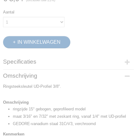
(exclusief btw 21%)
Aantal
IN WINKELWAGEN
Specificaties
Productcode
Omschrijving
6099190
Ringsteeksleutel UD-Profiel 3/8".
EAN code
4010886609910
Productcode leverancier
Omschrijving
7 3/8AF
ringzijde 15° gebogen, geprofileerd model
Netto gewicht
maat 3/16" en 7/32" met zeskant ring, vanaf 1/4" met UD-profiel
0,04 Kg
GEDORE-vanadium staal 31CrV3, verchroomd
Afmetingen (l,b,h)
14 x 2,50 x 1,20 cm
Kenmerken