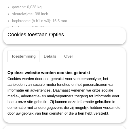
gewicht: 0,038 kg
sleutelwijdte: 3/8 inch
kopbreedte (b b1 n w3): 15,5 mm
kopbreedte (b2): 23 mm
Cookies toestaan Opties
kophoogte (a a1 b h l2 t): 7 mm
kophoogte (a2): 4,2 mm
lengte (l l1): 140 mm
Toestemming
Details
Over
Ook interessant
Op deze website worden cookies gebruikt
Cookies worden door ons gebruikt voor verkeersanalyse, het
aanbieden van sociale media-functies en het personaliseren van
informatie en advertenties. Daarnaast verlenen we onze sociale
media-, advertentie- en analysepartners toegang tot informatie over
hoe u onze site gebruikt. Zij kunnen deze informatie gebruiken in
combinatie met andere gegevens die zij mogelijk hebben verzameld
door uw gebruik van hun diensten of die u hen hebt verstrekt.