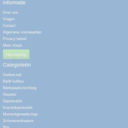
Informatie
Over ons
Vragen
Contact
Algemene voorwaarden
Privacy beleid
Meer shops
Herroeping
Categorieën
Gedore-red
B&W koffers
Werkplaatsinrichting
Sleutels
Dopsleutels
Krachtdopsleutels
Momentgereedschap
Schroevendraaiers
Bits