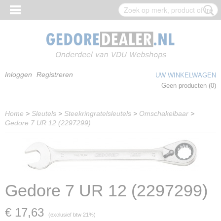
Inloggen
Registreren
UW WINKELWAGEN
Geen producten
(0)
Home
>
Sleutels
>
Steekringratelsleutels
>
Omschakelbaar
>
Gedore 7 UR 12 (2297299)
Gedore 7 UR 12 (2297299)
€ 17,63
(exclusief btw 21%)