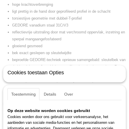
hoge krachtoverbrenging
ligt prettig in de hand door geprofileerd profiel in de schacht
torsiestijve geometrie met dubbel-T-profiel
GEDORE vanadium staal 31CrV3
reflectievrije uitstraling door mat verchroomd oppervlak, inzetring en
sperpal mangaangefosfateerd
gloeiend gesmeed
bek exact geslepen op sleutelwijdte
beproefde GEDORE-techniek opnieuw samengebald: sleutelbek van
de klassieker nr. 6, stabiele, geprofileerde schacht van de nr. 7 en
Cookies toestaan Opties
het doorontwikkelde mechanisme van de U20-ratel
met adapter 7 RA of 7 RB (afzonderlijk bestellen) kan de 7 UR ook
als (bit-)ratel worden gebruikt
Toestemming
Details
Over
Patent voor Europa aangemeld
Kenmerken
Op deze website worden cookies gebruikt
gewicht: 0,069 kg
Cookies worden door ons gebruikt voor verkeersanalyse, het
sleutelwijdte: 12 mm
aanbieden van sociale media-functies en het personaliseren van
kopbreedte (b b1 n w3): 23,6 mm
informatie en advertenties. Daarnaast verlenen we onze sociale