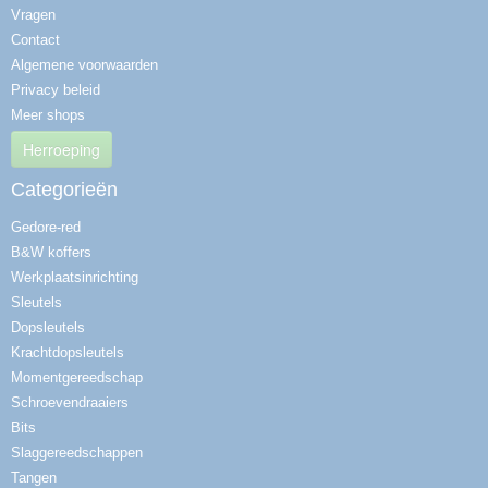
Vragen
Contact
Algemene voorwaarden
Privacy beleid
Meer shops
Herroeping
Categorieën
Gedore-red
B&W koffers
Werkplaatsinrichting
Sleutels
Dopsleutels
Krachtdopsleutels
Momentgereedschap
Schroevendraaiers
Bits
Slaggereedschappen
Tangen