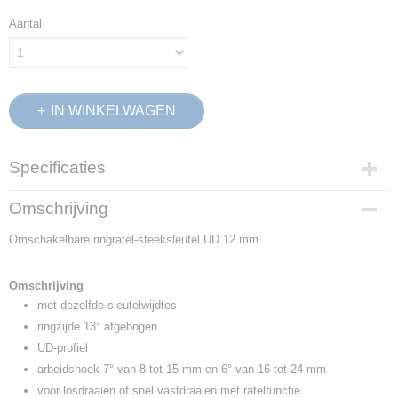
Aantal
IN WINKELWAGEN
Specificaties
Productcode
Omschrijving
2297299
Omschakelbare ringratel-steeksleutel UD 12 mm.
EAN code
4010886889381
Productcode leverancier
Omschrijving
7 UR 12
met dezelfde sleutelwijdtes
Netto gewicht
ringzijde 13° afgebogen
0,07 Kg
UD-profiel
Afmetingen (l,b,h)
arbeidshoek 7° van 8 tot 15 mm en 6° van 16 tot 24 mm
18,50 x 5,50 x 3,50 cm
voor losdraaien of snel vastdraaien met ratelfunctie