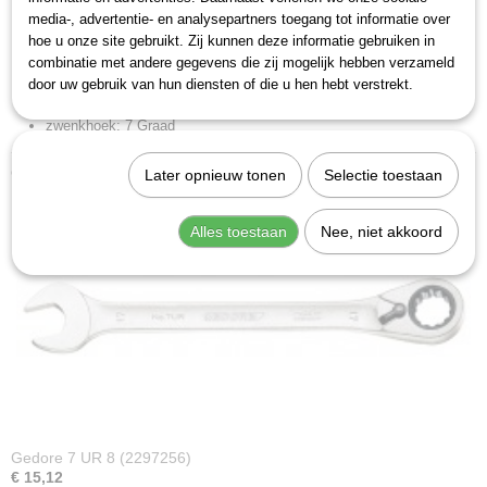
media-, advertentie- en analysepartners toegang tot informatie over
kopbreedte (b2): 27,5 mm
hoe u onze site gebruikt. Zij kunnen deze informatie gebruiken in
kophoogte (a a1 b h l2 t): 8,6 mm
combinatie met andere gegevens die zij mogelijk hebben verzameld
kophoogte (a2): 4,6 mm
door uw gebruik van hun diensten of die u hen hebt verstrekt.
lengte (l l1): 170 mm
zwenkhoek: 7 Graad
Ook interessant
Later opnieuw tonen
Selectie toestaan
Alles toestaan
Nee, niet akkoord
Gedore 7 UR 8 (2297256)
€ 15,12