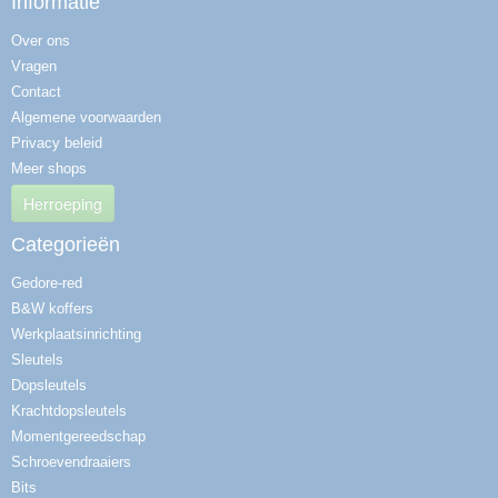
Informatie
Over ons
Vragen
Contact
Algemene voorwaarden
Privacy beleid
Meer shops
Herroeping
Categorieën
Gedore-red
B&W koffers
Werkplaatsinrichting
Sleutels
Dopsleutels
Krachtdopsleutels
Momentgereedschap
Schroevendraaiers
Bits