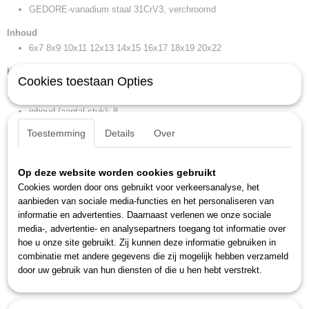
GEDORE-vanadium staal 31CrV3, verchroomd
26 x 8 x 6,30 cm
Inhoud
6x7 8x9 10x11 12x13 14x15 16x17 18x19 20x22
Kenmerken
Cookies toestaan Opties
gewicht: 0,995 kg
inhoud (aantal stuk): 8
Toestemming
Details
Over
Ook interessant
Op deze website worden cookies gebruikt
Cookies worden door ons gebruikt voor verkeersanalyse, het
aanbieden van sociale media-functies en het personaliseren van
informatie en advertenties. Daarnaast verlenen we onze sociale
media-, advertentie- en analysepartners toegang tot informatie over
hoe u onze site gebruikt. Zij kunnen deze informatie gebruiken in
combinatie met andere gegevens die zij mogelijk hebben verzameld
door uw gebruik van hun diensten of die u hen hebt verstrekt.