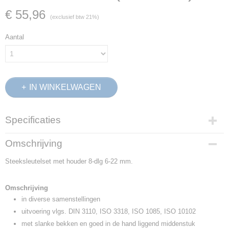
€ 55,96
(exclusief btw 21%)
Aantal
IN WINKELWAGEN
Specificaties
Productcode
Omschrijving
6079400
Steeksleutelset met houder 8-dlg 6-22 mm.
EAN code
4010886607947
Productcode leverancier
Omschrijving
H 6-8
in diverse samenstellingen
Netto gewicht
uitvoering vlgs. DIN 3110, ISO 3318, ISO 1085, ISO 10102
1,00 Kg
met slanke bekken en goed in de hand liggend middenstuk
Afmetingen (l,b,h)