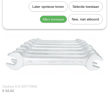
Gedore 8-0100 (6099000)
Later opnieuw tonen
Selectie toestaan
€ 71,70
Alles toestaan
Nee, niet akkoord
Gedore 6-8 (6077380)
€ 52,62