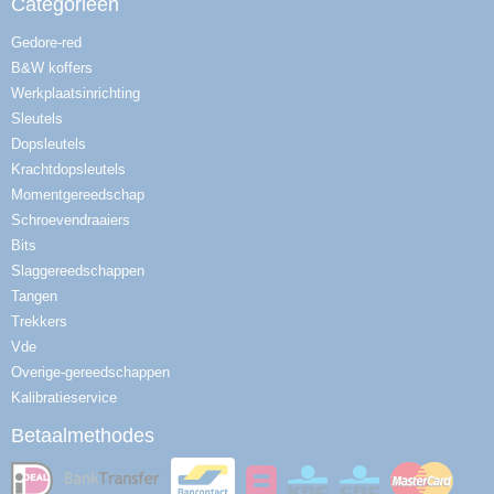
Categorieën
Gedore-red
B&W koffers
Werkplaatsinrichting
Sleutels
Dopsleutels
Krachtdopsleutels
Momentgereedschap
Schroevendraaiers
Bits
Slaggereedschappen
Tangen
Trekkers
Vde
Overige-gereedschappen
Kalibratieservice
Betaalmethodes