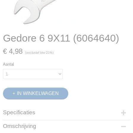
Gedore 6 9X11 (6064640)
€ 4,98
(exclusief btw 21%)
Aantal
IN WINKELWAGEN
Specificaties
Productcode
Omschrijving
6064640