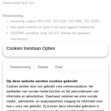
Steeksleutel 9x11 mm.
EAN code
4010886606469
Productcode leverancier
Omschrijving
6 9X11
uitvoering volgens DIN 3110, ISO 3318, ISO 1085, ISO 10102
Netto gewicht
met slanke bekken en goed in de hand liggend middenstuk
0,05 Kg
GEDORE-vanadium staal 31CrV3, bekken fijn geslepen,
Afmetingen (l,b,h)
verchroomd
16,50 x 5,20 x 3 cm
* niet genormeerd
Cookies toestaan Opties
Kenmerken
niet genormeerd: *
Toestemming
Details
Over
gewicht: 0,050 kg
kopbreedte (b b1 n w3): 22 mm
kopbreedte (b2): 26,5 mm
Op deze website worden cookies gebruikt
kophoogte (a a1 b h l2 t): 4,5 mm
Cookies worden door ons gebruikt voor verkeersanalyse, het
aanbieden van sociale media-functies en het personaliseren van
lengte (l l1): 157 mm
informatie en advertenties. Daarnaast verlenen we onze sociale
sleutelwijdte 2: 9 x 11 mm
media-, advertentie- en analysepartners toegang tot informatie over
hoe u onze site gebruikt. Zij kunnen deze informatie gebruiken in
Ook interessant