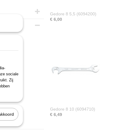
Gedore 8 5,5 (6094200)
€ 6,00
ia-
roomd
nze sociale
ikt. Zij
hebben
Gedore 8 10 (6094710)
akkoord
€ 6,49