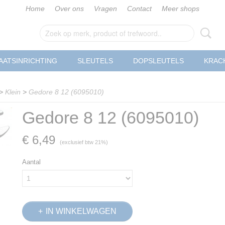
Home
Over ons
Vragen
Contact
Meer shops
AATSINRICHTING
SLEUTELS
DOPSLEUTELS
KRAC
>
Klein
>
Gedore 8 12 (6095010)
Gedore 8 12 (6095010)
€ 6,49
(exclusief btw 21%)
Aantal
IN WINKELWAGEN