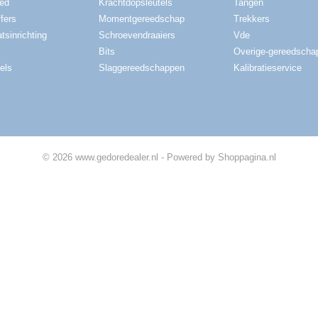
red
Krachtdopsleutels
Tangen
fers
Momentgereedschap
Trekkers
tsinrichting
Schroevendraaiers
Vde
Bits
Overige-gereedscha
els
Slaggereedschappen
Kalibratieservice
© 2026 www.gedoredealer.nl - Powered by Shoppagina.nl