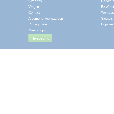
Over ons
Gedore-
Vragen
B&W kof
Contact
Werkplaa
Algemene voorwaarden
Sleutels
Privacy beleid
Dopsleut
Meer shops
Herroeping