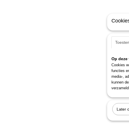
Cookies
Toeste
Op deze 
Cookies wo
functies e
media-, ad
kunnen dez
verzameld 
Later 