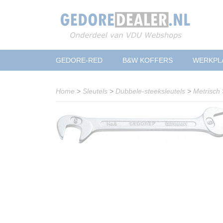
GEDORE-RED
B&W KOFFERS
WERKPL
Home
>
Sleutels
>
Dubbele-steeksleutels
>
Metrisch