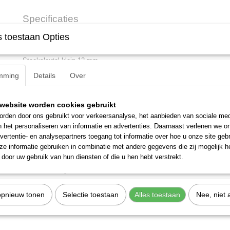
Specificaties
 toestaan Opties
Productcode
6095010
Omschrijving
EAN code
4010886609507
Productcode leverancier
8 12
Steeksleutel klein 12 mm.
Netto gewicht
0,03 Kg
mming
Details
Over
Afmetingen (l,b,h)
12,50 x 5 x 3,30 cm
Omschrijving
met gelijke sleutelmaten
website worden cookies gebruikt
bekstand 15° en 75°
rden door ons gebruikt voor verkeersanalyse, het aanbieden van sociale med
GEDORE-vanadium staal 31CrV3, bekken fijn geslepen, verch
n het personaliseren van informatie en advertenties. Daarnaast verlenen we o
vertentie- en analysepartners toegang tot informatie over hoe u onze site gebru
Kenmerken
e informatie gebruiken in combinatie met andere gegevens die zij mogelijk 
door uw gebruik van hun diensten of die u hen hebt verstrekt.
gewicht: 0,028 kg
sleutelwijdte: 12 mm
kopbreedte (b b1 n w3): 24 mm
opnieuw tonen
Selectie toestaan
Alles toestaan
Nee, niet 
kophoogte (a a1 b h l2 t): 3,1 mm
lengte (l l1): 115,2 mm