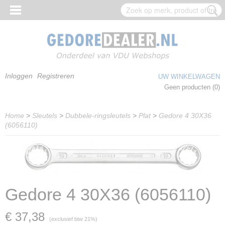
Inloggen
Registreren
UW WINKELWAGEN
Geen producten
(0)
Home
>
Sleutels
>
Dubbele-ringsleutels
>
Plat
>
Gedore 4 30X36
(6056110)
Gedore 4 30X36 (6056110)
€ 37,38
(exclusief btw 21%)