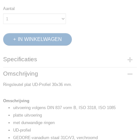
Aantal
IN WINKELWAGEN
Specificaties
Productcode
Omschrijving
6056110
Ringsleutel plat UD-Profiel 30x36 mm.
EAN code
4010886605615
Productcode leverancier
Omschrijving
4 30X36
uitvoering volgens DIN 837 vorm B, ISO 3318, ISO 1085
Netto gewicht
platte uitvoering
0,47 Kg
met dunwandige ringen
Afmetingen (l,b,h)
UD-profiel
35,50 x 5 x 1,50 cm
GEDORE-vanadium staal 31CrV3, verchroomd