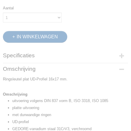
Aantal
IN WINKELWAGEN
Specificaties
Productcode
Omschrijving
6054680
Ringsleutel plat UD-Profiel 16x17 mm.
EAN code
4010886605462
Productcode leverancier
Omschrijving
4 16X17
uitvoering volgens DIN 837 vorm B, ISO 3318, ISO 1085
Netto gewicht
platte uitvoering
0,08 Kg
met dunwandige ringen
Afmetingen (l,b,h)
UD-profiel
17,50 x 9 x 2,50 cm
GEDORE-vanadium staal 31CrV3, verchroomd