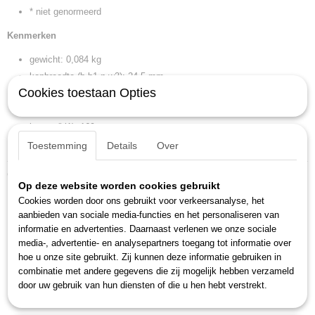
* niet genormeerd
Kenmerken
gewicht: 0,084 kg
kopbreedte (b b1 n w3): 24,5 mm
Cookies toestaan Opties
kopbreedte (b2): 25,5 mm
kophoogte (a a1 b h l2 t): 7,8 mm
lengte (l l1): 169 mm
sleutelwijdte 2: 16 x 17 mm
Toestemming
Details
Over
Ook interessant
Op deze website worden cookies gebruikt
Cookies worden door ons gebruikt voor verkeersanalyse, het
aanbieden van sociale media-functies en het personaliseren van
informatie en advertenties. Daarnaast verlenen we onze sociale
media-, advertentie- en analysepartners toegang tot informatie over
hoe u onze site gebruikt. Zij kunnen deze informatie gebruiken in
combinatie met andere gegevens die zij mogelijk hebben verzameld
door uw gebruik van hun diensten of die u hen hebt verstrekt.