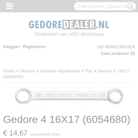
Inloggen
Registreren
UW WINKELWAGEN
Geen producten
(0)
Home
>
Sleutels
>
Dubbele-ringsleutels
>
Plat
>
Gedore 4 16X17
(6054680)
Gedore 4 16X17 (6054680)
€ 14,67
(exclusief btw 21%)