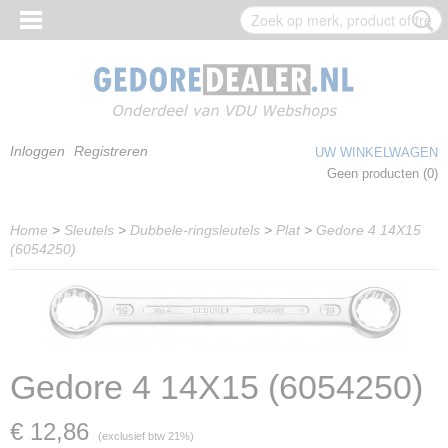
Inloggen
Registreren
UW WINKELWAGEN
Geen producten
(0)
Home
>
Sleutels
>
Dubbele-ringsleutels
>
Plat
>
Gedore 4 14X15
(6054250)
Gedore 4 14X15 (6054250)
€ 12,86
(exclusief btw 21%)