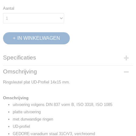
Aantal
IN WINKELWAGEN
Specificaties
Productcode
Omschrijving
6054250
Ringsleutel plat UD-Profiel 14x15 mm.
EAN code
4010886605424
Productcode leverancier
Omschrijving
4 14X15
uitvoering volgens DIN 837 vorm B, ISO 3318, ISO 1085
Netto gewicht
platte uitvoering
0,06 Kg
met dunwandige ringen
Afmetingen (l,b,h)
UD-profiel
16,50 x 8,50 x 6,50 cm
GEDORE-vanadium staal 31CrV3, verchroomd