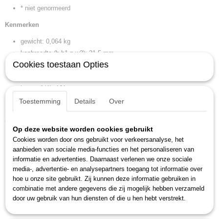
* niet genormeerd
Kenmerken
gewicht: 0,064 kg
kopbreedte (b b1 n w3): 21,5 mm
Cookies toestaan Opties
kopbreedte (b2): 23 mm
kophoogte (a a1 b h l2 t): 7,2 mm
lengte (l l1): 161 mm
sleutelwijdte 2: 14 x 15 mm
Toestemming
Details
Over
Ook interessant
Op deze website worden cookies gebruikt
Cookies worden door ons gebruikt voor verkeersanalyse, het
aanbieden van sociale media-functies en het personaliseren van
informatie en advertenties. Daarnaast verlenen we onze sociale
media-, advertentie- en analysepartners toegang tot informatie over
hoe u onze site gebruikt. Zij kunnen deze informatie gebruiken in
combinatie met andere gegevens die zij mogelijk hebben verzameld
door uw gebruik van hun diensten of die u hen hebt verstrekt.