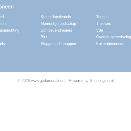
orieën
red
Krachtdopsleutels
Tangen
fers
Momentgereedschap
Trekkers
tsinrichting
Schroevendraaiers
Vde
Bits
Overige-gereedscha
els
Slaggereedschappen
Kalibratieservice
© 2026 www.gedoredealer.nl - Powered by Shoppagina.nl