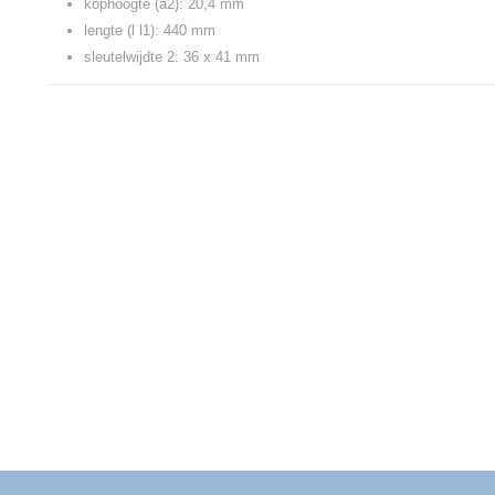
kophoogte (a2): 20,4 mm
lengte (l l1): 440 mm
sleutelwijdte 2: 36 x 41 mm