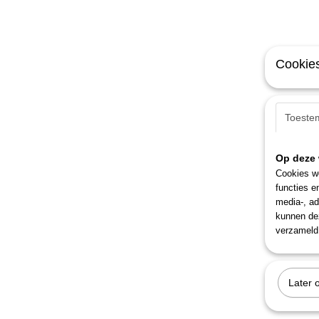
Cookies
Toeste
Op deze 
Cookies wo
functies e
media-, ad
kunnen dez
verzameld 
Later 