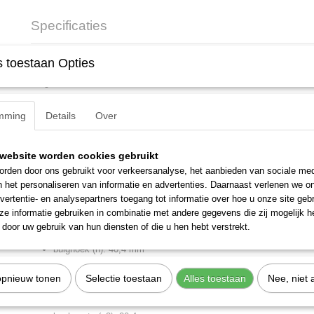
Specificaties
Productcode
6019500
Omschrijving
 toestaan Opties
EAN code
4010886601952
Productcode leverancier
2 36X41
Ringsleutel UD-Profiel 36x41 mm.
Netto gewicht
1,17 Kg
Afmetingen (l,b,h)
44,50 x 6 x 5 cm
mming
Details
Over
Omschrijving
diep gebogen, met dunwandige ringen
uitvoering volgens DIN 838, ISO 3318, ISO 1085, ISO 10104
website worden cookies gebruikt
GEDORE-vanadium staal 31CrV3, verchroomd
rden door ons gebruikt voor verkeersanalyse, het aanbieden van sociale med
n het personaliseren van informatie en advertenties. Daarnaast verlenen we o
* niet genormeerd
vertentie- en analysepartners toegang tot informatie over hoe u onze site gebru
Kenmerken
e informatie gebruiken in combinatie met andere gegevens die zij mogelijk 
door uw gebruik van hun diensten of die u hen hebt verstrekt.
gewicht: 1,166 kg
buighoek (h): 40,4 mm
kopbreedte (b b1 n w3): 53 mm
opnieuw tonen
Selectie toestaan
Alles toestaan
Nee, niet 
kopbreedte (b2): 60,5 mm
kophoogte (a a1 b h l2 t): 19,4 mm