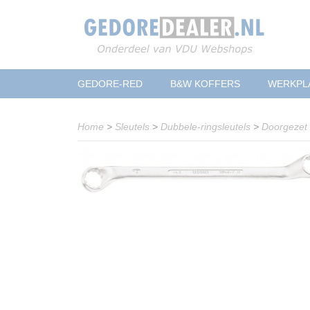
GEDORE-RED
B&W KOFFERS
WERKPL
Home
>
Sleutels
>
Dubbele-ringsleutels
>
Doorgezet