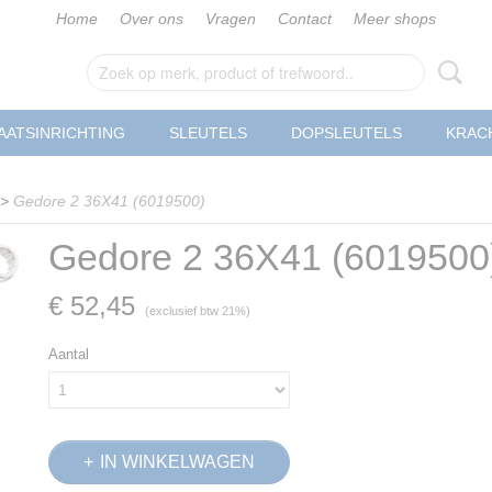
Home
Over ons
Vragen
Contact
Meer shops
AATSINRICHTING
SLEUTELS
DOPSLEUTELS
KRAC
>
Gedore 2 36X41 (6019500)
Gedore 2 36X41 (6019500
€ 52,45
(exclusief btw 21%)
Aantal
IN WINKELWAGEN