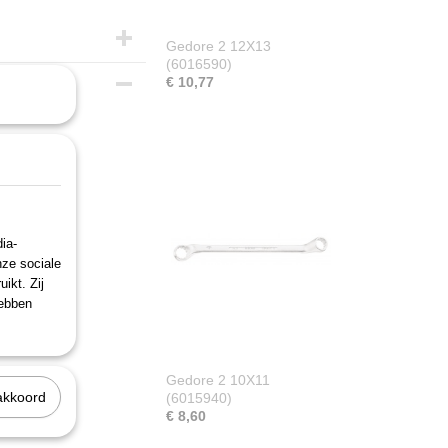
Gedore 2 12X13
(6016590)
€ 10,77
ia-
nze sociale
ikt. Zij
hebben
Gedore 2 10X11
akkoord
(6015940)
€ 8,60